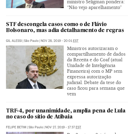
ministro Seligman pondera:
“Não vejo aparelhamento”
STF descongela casos como o de Flávio
Bolsonaro, mas adia detalhamento de regras
GIL ALESSI
|
São Paulo
|
NOV 28, 2019 - 20:01
EST
Ministros autorizaram o
compartilhamento de dados
da Receita e do Coaf (atual
Unidade de Inteligência
Financeira) com o MP sem
expressa autorização
judicial. Debate da tese do
caso ficou para semana que
vem
TRF-4, por unanimidade, amplia pena de Lula
no caso do sítio de Atibaia
FELIPE BETIM
|
São Paulo
|
NOV 27, 2019 - 17:37
EST