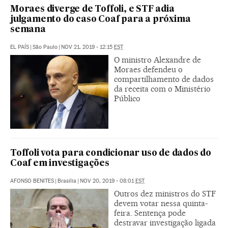
Moraes diverge de Toffoli, e STF adia
julgamento do caso Coaf para a próxima
semana
EL PAÍS
|
São Paulo
|
NOV 21, 2019 - 12:15
EST
O ministro Alexandre de
Moraes defendeu o
compartilhamento de dados
da receita com o Ministério
Público
Toffoli vota para condicionar uso de dados do
Coaf em investigações
AFONSO BENITES
|
Brasília
|
NOV 20, 2019 - 08:01
EST
Outros dez ministros do STF
devem votar nessa quinta-
feira. Sentença pode
destravar investigação ligada