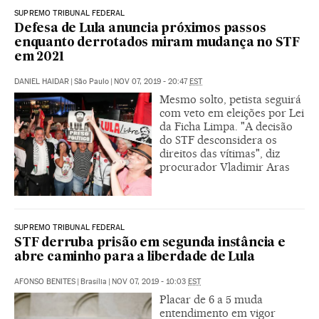
SUPREMO TRIBUNAL FEDERAL
Defesa de Lula anuncia próximos passos
enquanto derrotados miram mudança no STF
em 2021
DANIEL HAIDAR
|
São Paulo
|
NOV 07, 2019 - 20:47
EST
Mesmo solto, petista seguirá
com veto em eleições por Lei
da Ficha Limpa. "A decisão
do STF desconsidera os
direitos das vítimas", diz
procurador Vladimir Aras
SUPREMO TRIBUNAL FEDERAL
STF derruba prisão em segunda instância e
abre caminho para a liberdade de Lula
AFONSO BENITES
|
Brasília
|
NOV 07, 2019 - 10:03
EST
Placar de 6 a 5 muda
entendimento em vigor