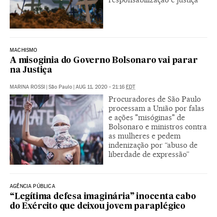
MACHISMO
A misoginia do Governo Bolsonaro vai parar
na Justiça
MARINA ROSSI
|
São Paulo
|
AUG 11, 2020 - 21:16
EDT
Procuradores de São Paulo
processam a União por falas
e ações "misóginas" de
Bolsonaro e ministros contra
as mulheres e pedem
indenização por “abuso de
liberdade de expressão”
AGÊNCIA PÚBLICA
“Legítima defesa imaginária” inocenta cabo
do Exército que deixou jovem paraplégico