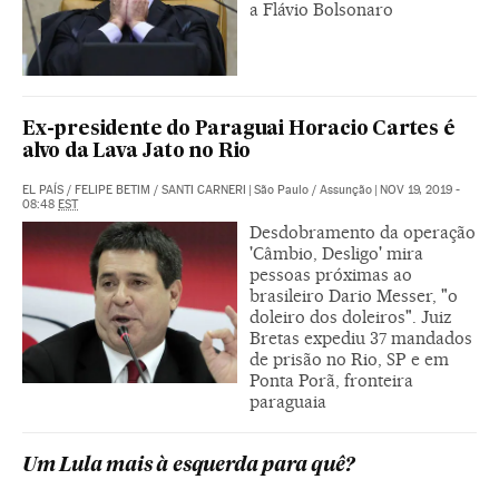
a Flávio Bolsonaro
Ex-presidente do Paraguai Horacio Cartes é
alvo da Lava Jato no Rio
EL PAÍS
/
FELIPE BETIM
/
SANTI CARNERI
|
São Paulo / Assunção
|
NOV 19, 2019 -
08:48
EST
Desdobramento da operação
'Câmbio, Desligo' mira
pessoas próximas ao
brasileiro Dario Messer, "o
doleiro dos doleiros". Juiz
Bretas expediu 37 mandados
de prisão no Rio, SP e em
Ponta Porã, fronteira
paraguaia
Um Lula mais à esquerda para quê?