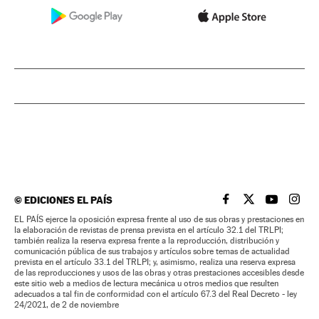
©
EDICIONES EL PAÍS
EL PAÍS BRASIL EN
EL PAÍS BRASI
EL PAÍS B
EL PA
EL PAÍS ejerce la oposición expresa frente al uso de sus obras y prestaciones en
la elaboración de revistas de prensa prevista en el artículo 32.1 del TRLPI;
también realiza la reserva expresa frente a la reproducción, distribución y
comunicación pública de sus trabajos y artículos sobre temas de actualidad
prevista en el artículo 33.1 del TRLPI; y, asimismo, realiza una reserva expresa
de las reproducciones y usos de las obras y otras prestaciones accesibles desde
este sitio web a medios de lectura mecánica u otros medios que resulten
adecuados a tal fin de conformidad con el artículo 67.3 del Real Decreto - ley
24/2021, de 2 de noviembre