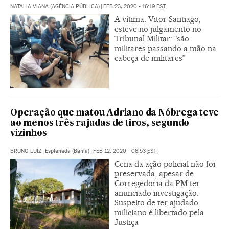
NATALIA VIANA (AGÊNCIA PÚBLICA)
|
FEB 23, 2020 - 16:19
EST
A vítima, Vitor Santiago,
esteve no julgamento no
Tribunal Militar: “são
militares passando a mão na
cabeça de militares”
Operação que matou Adriano da Nóbrega teve
ao menos três rajadas de tiros, segundo
vizinhos
BRUNO LUIZ
|
Esplanada (Bahia)
|
FEB 12, 2020 - 06:53
EST
Cena da ação policial não foi
preservada, apesar de
Corregedoria da PM ter
anunciado investigação.
Suspeito de ter ajudado
miliciano é libertado pela
Justiça