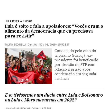
LULA DEIXA A PRISÃO
Lula é solto e fala a apoiadores: “Vocês eram o
alimento da democracia que eu precisava
para resistir”
TALITA BEDINELLI
|
Curitiba
|
NOV 08, 2019 - 15:52
EST
Condenado pelo caso do
tríplex no Guarujá, ex-
presidente foi beneficiado
por decisão do STF com
relação à prisão após
condenação em segunda
instância
E se tivéssemos um duelo entre Lula e Bolsonaro
ou Lula e Moro nas urnas em 2022?
JUAN ARIAS
|
NOV 08, 2019 - 12:57
EST