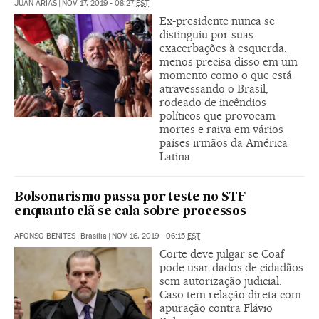
JUAN ARIAS
|
NOV 17, 2019 - 08:27
EST
Ex-presidente nunca se
distinguiu por suas
exacerbações à esquerda,
menos precisa disso em um
momento como o que está
atravessando o Brasil,
rodeado de incêndios
políticos que provocam
mortes e raiva em vários
países irmãos da América
Latina
Bolsonarismo passa por teste no STF
enquanto clã se cala sobre processos
AFONSO BENITES
|
Brasília
|
NOV 16, 2019 - 06:15
EST
Corte deve julgar se Coaf
pode usar dados de cidadãos
sem autorização judicial.
Caso tem relação direta com
apuração contra Flávio