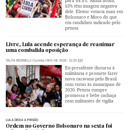
para 44,4%. Ainda assim,
53% têm imagem negativa
dele. Eleitor votaria mais em
Bolsonaro e Moro do que
em candidato indicado pelo
petista
Livre, Lula acende esperança de reanimar
uma combalida oposição
TALITA BEDINELLI
|
Curitiba
|
NOV 08, 2019 - 21:20
EST
Ex-presidente discursa à
militância e promete fazer
nova caravana pelo Brasil
com vistas às municipais de
2020. Petista cumpre
promessa e bebe cachaça
com militantes de vigília
LULA DEIXA A PRISÃO
Ordem no Governo Bolsonaro na sexta foi