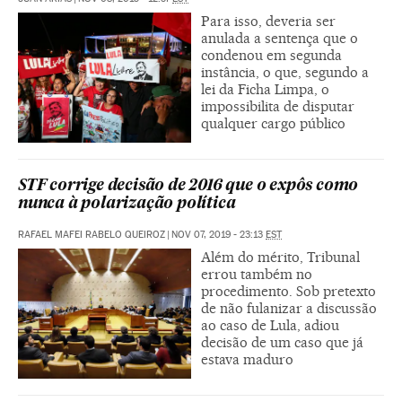
Para isso, deveria ser
anulada a sentença que o
condenou em segunda
instância, o que, segundo a
lei da Ficha Limpa, o
impossibilita de disputar
qualquer cargo público
STF corrige decisão de 2016 que o expôs como
nunca à polarização política
RAFAEL MAFEI RABELO QUEIROZ
|
NOV 07, 2019 - 23:13
EST
Além do mérito, Tribunal
errou também no
procedimento. Sob pretexto
de não fulanizar a discussão
ao caso de Lula, adiou
decisão de um caso que já
estava maduro