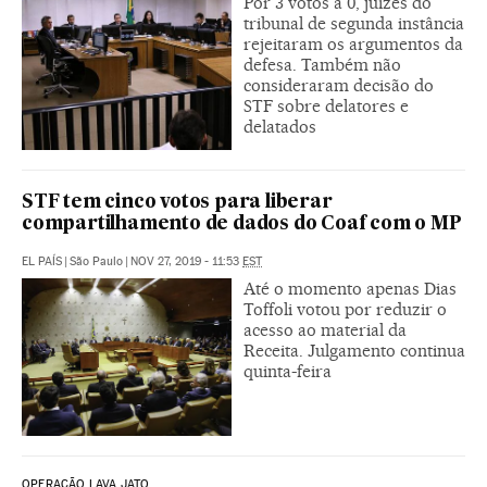
Por 3 votos a 0, juízes do
tribunal de segunda instância
rejeitaram os argumentos da
defesa. Também não
consideraram decisão do
STF sobre delatores e
delatados
STF tem cinco votos para liberar
compartilhamento de dados do Coaf com o MP
EL PAÍS
|
São Paulo
|
NOV 27, 2019 - 11:53
EST
Até o momento apenas Dias
Toffoli votou por reduzir o
acesso ao material da
Receita. Julgamento continua
quinta-feira
OPERAÇÃO LAVA JATO