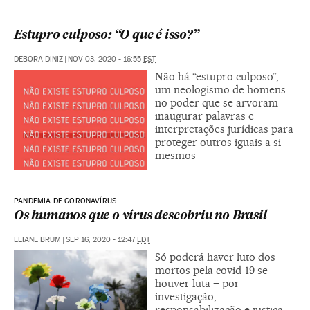
Estupro culposo: “O que é isso?”
DEBORA DINIZ
|
NOV 03, 2020 - 16:55
EST
Não há “estupro culposo”,
um neologismo de homens
no poder que se arvoram
inaugurar palavras e
interpretações jurídicas para
proteger outros iguais a si
mesmos
PANDEMIA DE CORONAVÍRUS
Os humanos que o vírus descobriu no Brasil
ELIANE BRUM
|
SEP 16, 2020 - 12:47
EDT
Só poderá haver luto dos
mortos pela covid-19 se
houver luta – por
investigação,
responsabilização e justiça