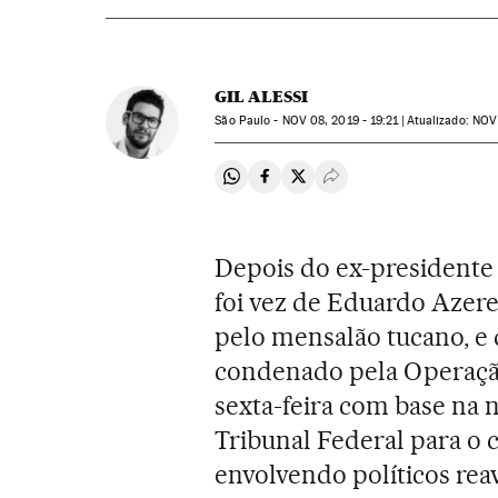
GIL ALESSI
São Paulo -
NOV
08, 2019 - 19:21
atualizado:
NOV
Compartir en Whatsapp
Compartir en Facebook
Compartir en Twitter
Desplegar Redes Soci
Depois do ex-president
foi vez de Eduardo Azer
pelo mensalão tucano, e 
condenado pela Operação
sexta-feira com base na
Tribunal Federal para o
envolvendo políticos rea