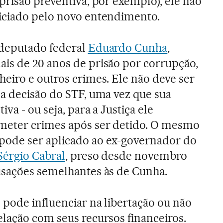
prisão preventiva, por exemplo), ele não
iciado pelo novo entendimento.
-deputado federal
Eduardo Cunha
,
is de 20 anos de prisão por corrupção,
eiro e outros crimes. Ele não deve ser
la decisão do STF, uma vez que sua
iva - ou seja, para a Justiça ele
meter crimes após ser detido. O mesmo
ode ser aplicado ao ex-governador do
Sérgio Cabral
, preso desde novembro
usações semelhantes às de Cunha.
 pode influenciar na libertação ou não
elação com seus recursos financeiros.