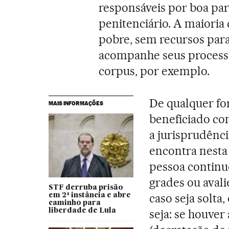
responsáveis por boa par
penitenciário. A maioria 
pobre, sem recursos par
acompanhe seus processo
corpus, por exemplo.
De qualquer fo
MAIS INFORMAÇÕES
beneficiado co
a jurisprudênci
encontra nesta 
pessoa continu
grades ou avali
STF derruba prisão
caso seja solta
em 2ª instância e abre
caminho para
liberdade de Lula
seja: se houver