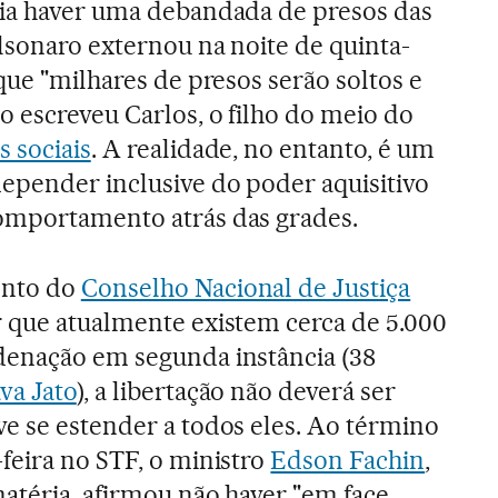
ria haver uma debandada de presos das
olsonaro externou na noite de quinta-
que "milhares de presos serão soltos e
o escreveu Carlos, o filho do meio do
s sociais
. A realidade, no entanto, é um
epender inclusive do poder aquisitivo
omportamento atrás das grades.
ento do
Conselho Nacional de Justiça
 que atualmente existem cerca de 5.000
denação em segunda instância (38
va Jato
), a libertação não deverá ser
e se estender a todos eles. Ao término
feira no STF, o ministro
Edson Fachin
,
matéria, afirmou não haver "em face