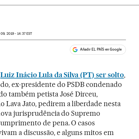
09, 2019 - 14:37
EST
Añadir EL PAÍS en Google
ales
e
Luiz Inácio Lula da Silva (PT) ser solto
,
edo, ex-presidente do PSDB condenado
do também petista José Dirceu,
 Lava Jato, pedirem a liberdade nesta
 nova jurisprudência do Supremo
 cumprimento de pena. O casos
vivam a discussão, e alguns mitos em