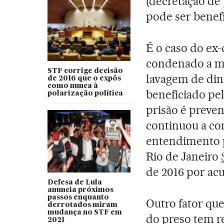
(decretação de 
pode ser benef
É o caso do ex
condenado a ma
STF corrige decisão
lavagem de dinh
de 2016 que o expôs
como nunca à
beneficiado pe
polarização política
prisão é prevent
continuou a co
entendimento p
Rio de Janeiro
de 2016 por ac
Defesa de Lula
anuncia próximos
passos enquanto
Outro fator que
derrotados miram
mudança no STF em
do preso tem r
2021