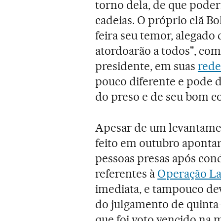
torno dela, de que pode
cadeias. O próprio clã B
feira seu temor, alegado 
atordoarão a todos", com
presidente, em suas
rede
pouco diferente e pode d
do preso e de seu bom c
Apesar de um levantam
feito em outubro apontar
pessoas presas após con
referentes à
Operação La
imediata, e tampouco dev
do julgamento de quinta-
que foi voto vencido na 