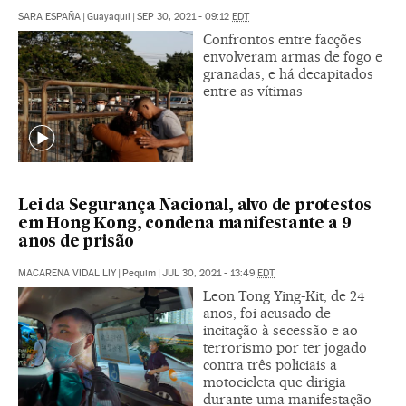
SARA ESPAÑA
|
Guayaquil
|
SEP 30, 2021 - 09:12
EDT
Confrontos entre facções
envolveram armas de fogo e
granadas, e há decapitados
entre as vítimas
Lei da Segurança Nacional, alvo de protestos
em Hong Kong, condena manifestante a 9
anos de prisão
MACARENA VIDAL LIY
|
Pequim
|
JUL 30, 2021 - 13:49
EDT
Leon Tong Ying-Kit, de 24
anos, foi acusado de
incitação à secessão e ao
terrorismo por ter jogado
contra três policiais a
motocicleta que dirigia
durante uma manifestação