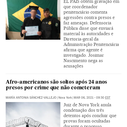
EL PAÍS obtém gravação em
que coordenador
penitenciário comenta
agressões contra presos e
faz ameaças. Defensoria
Pública disse que enviará
material às autoridades e
Diretoria-geral da
Administração Penitenciária
afirma que agente é
investigado. Josimar
Nascimento nega as
acusações
Afro-americanos são soltos após 24 anos
presos por crime que não cometeram
MARÍA ANTONIA SÁNCHEZ-VALLEJO
|
Nova York
|
MAR 06, 2021 - 09:30
EST
Juiz de Nova York anula
condenação dos três
detentos após concluir que
provas foram ocultadas
durante o processo