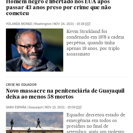
Homem negro é libertado nos EUA após
passar 43 anos preso por crime que não
cometeu
YOLANDA MONGE
|
Washington
|
NOV 24, 2021 - 15:28
EST
Kevin Strickland foi
condenado em 1978 a cadeia
perpétua, quando tinha
apenas 19 anos, por triplo
assassinato
CRISE NO EQUADOR
Novo massacre na penitenciária de Guayaquil
deixa ao menos 58 mortos
SARA ESPAÑA
|
Guayaquil
|
NOV 13, 2021 - 15:09
EST
Equador decretou estado de
emergência em todos os
presídios no final de
setembro, após um violento