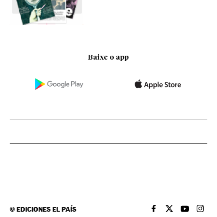
Baixe o app
©
EDICIONES EL PAÍS
EL PAÍS BRASIL EN
EL PAÍS BRASI
EL PAÍS B
EL PA