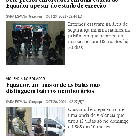
Sete presos enforcados em uma cadeia do
Equador apesar do estado de exceção
SARA ESPAÑA
|
Guayaquil
|
OCT 23, 2021 - 19:46
EDT
Internos estavam na área de
segurança mínima na mesma
prisão em que ocorreu um
massacre com 118 mortos há
20 dias
VIOLÊNCIA NO EQUADOR
Equador, um país onde as balas não
distinguem bairros nem horários
SARA ESPAÑA
|
Guayaquil
|
OCT 20, 2021 - 08:27
EDT
Guayaquil é o epicentro de
uma onda de violência que
tirou 12 vidas só no domingo
e 1.885 em 10 meses