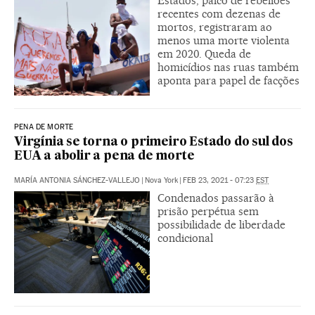
Estados, palco de rebeliões
recentes com dezenas de
mortos, registraram ao
menos uma morte violenta
em 2020. Queda de
homicídios nas ruas também
aponta para papel de facções
PENA DE MORTE
Virgínia se torna o primeiro Estado do sul dos
EUA a abolir a pena de morte
MARÍA ANTONIA SÁNCHEZ-VALLEJO
|
Nova York
|
FEB 23, 2021 - 07:23
EST
Condenados passarão à
prisão perpétua sem
possibilidade de liberdade
condicional