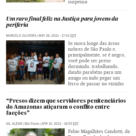
suspensa
Um raro final feliz na Justiça para jovens da
periferia
MARCELO OLIVEIRA
|
MAY 26, 2021 - 17:42
EDT
Se mora longe das áreas
nobres de São Paulo e,
principalmente, se é negro,
você pode ser preso
dormindo, trabalhando,
dando parabéns para um
amigo ou indo pegar um
ferro de passar no vizinho
“Presos dizem que servidores penitenciários
do Amazonas atiçaram o conflito entre
facções”
GIL ALESSI
|
São Paulo
|
APR 15, 2021 - 16:53
EDT
Fabio Magalhães Candotti, da