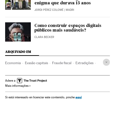
enigma que durava 15 anos
JORDI PÉREZ COLOMÉ
| MADRI
Como construir espaços digitais
públicos mais saudáveis?
CLARA BECKER
ARQUIVADO EM
Economia
Evasão capitais
Fraude fiscal
Extradições
Programas informáticos
Suicídio
Prisões
Tecnologia
Policía Nacional
Audiencia Nacional
Barcelona
Adere a
Mais informações
Espanha
Estados Unidos
Interpol
aquí
Si está interesado en licenciar este contenido, pinche