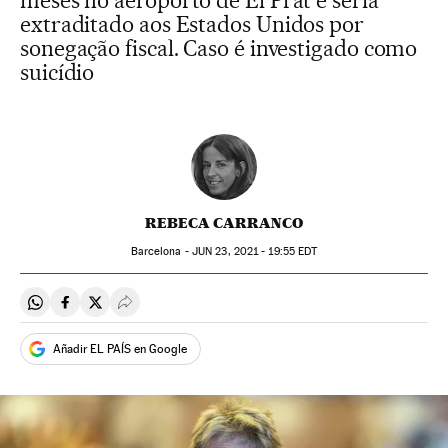
meses no aeroporto de El Prat e seria
extraditado aos Estados Unidos por
sonegação fiscal. Caso é investigado como
suicídio
REBECA CARRANCO
Barcelona -
JUN
23, 2021 - 19:55
EDT
Compartir en Whatsapp
Compartir en Facebook
Compartir en Twitter
Desplegar Redes Sociales
Añadir EL PAÍS en Google