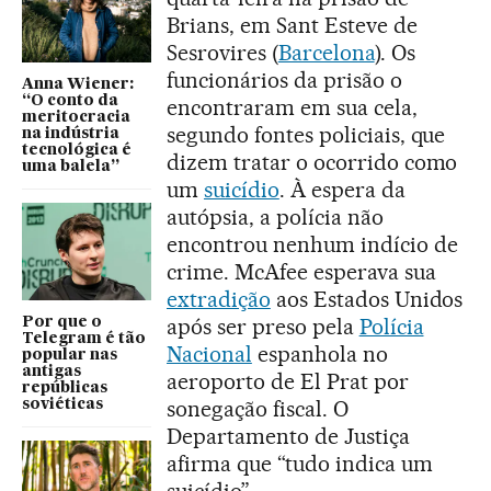
Brians, em Sant Esteve de
Sesrovires (
Barcelona
). Os
funcionários da prisão o
Anna Wiener:
“O conto da
encontraram em sua cela,
meritocracia
segundo fontes policiais, que
na indústria
tecnológica é
dizem tratar o ocorrido como
uma balela”
um
suicídio
. À espera da
autópsia, a polícia não
encontrou nenhum indício de
crime. McAfee esperava sua
extradição
aos Estados Unidos
após ser preso pela
Polícia
Por que o
Telegram é tão
Nacional
espanhola no
popular nas
antigas
aeroporto de El Prat por
repúblicas
sonegação fiscal. O
soviéticas
Departamento de Justiça
afirma que “tudo indica um
suicídio”.