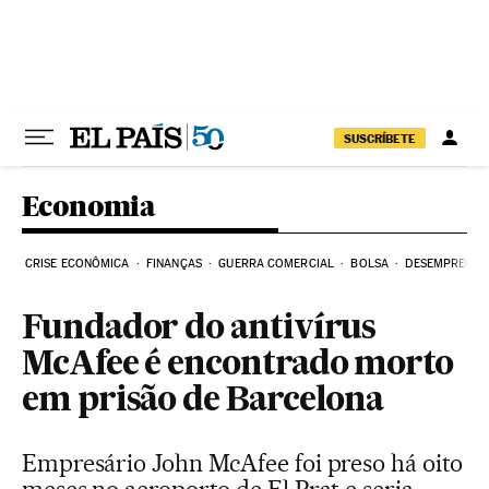
Pular para o conteúdo
SUSCRÍBETE
Economia
CRISE ECONÔMICA
FINANÇAS
GUERRA COMERCIAL
BOLSA
DESEMPREGO
Fundador do antivírus
McAfee é encontrado morto
em prisão de Barcelona
Empresário John McAfee foi preso há oito