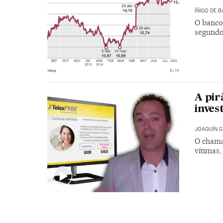
ÍÑIGO DE 
O banco
segundo
A pir
inves
JOAQUÍN G
O chama
vítimas,