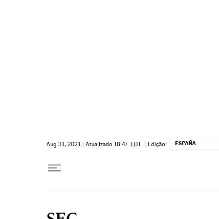
Pular para o conteúdo
ESPAÑA
Aug 31, 2021
|
Atualizado 18:47
EDT
|
Edição:
SEC