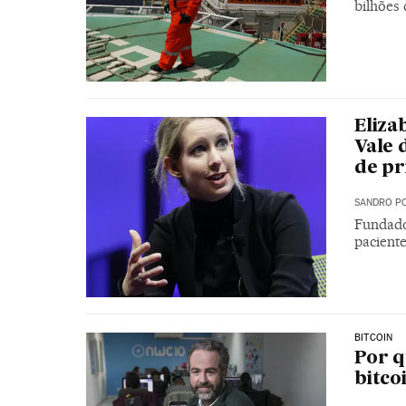
bilhões 
Eliza
Vale 
de pr
SANDRO PO
Fundado
pacient
BITCOIN
Por q
bitc