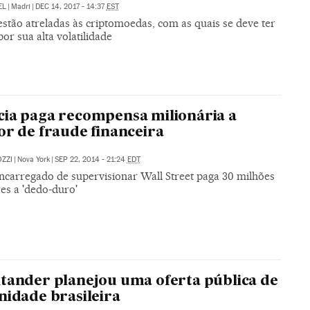
EL
|
Madri
|
DEC 14, 2017 - 14:37
EST
stão atreladas às criptomoedas, com as quais se deve ter
por sua alta volatilidade
ia paga recompensa milionária a
or de fraude financeira
ZZI
|
Nova York
|
SEP 22, 2014 - 21:24
EDT
ncarregado de supervisionar Wall Street paga 30 milhões
es a 'dedo-duro'
tander planejou uma oferta pública de
nidade brasileira