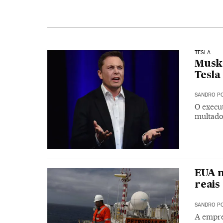
TESLA
Musk 
Tesla
SANDRO PO
O execu
multado
EUA m
reais
SANDRO PO
A empres