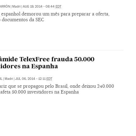
BARRÓN
|
Madri
|
AUG 19, 2014 - 08:44
EDT
 espanhol demorou um mês para preparar a oferta,
 documentos da SEC
âmide TelexFree frauda 50.000
tidores na Espanha
IL
|
Madri
|
JUL 06, 2014 - 12:11
EDT
riz que se propagou pelo Brasil, onde deixou 240.000
 afeta 50.000 investidores na Espanha