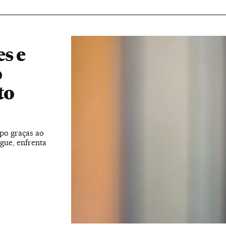
s e
o
to
po graças ao
gue, enfrenta