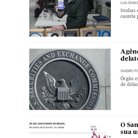
LUIS DONC
Senhas e
cautela 
Agênc
delat
SANDRO PO
Órgão e
de dólar
O San
sua u