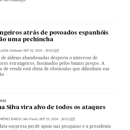
ngeiros atrás de povoados espanhóis
são uma pechincha
AJOSA
|
Esblada
|
SEP 22, 2014 - 19:52
EDT
 de aldeias abandonadas desperta o interesse de
ores estrangeiros, fascinados pelos baixos preços. A
 de venda está cheia de obstáculos que dificultam sua
ão
2014
a Silva vira alvo de todos os ataques
IMÉNEZ BARCA
|
São Paulo
|
SEP 22, 2014 - 19:01
EDT
data-surpresa perde apoio nas pesquisas e a presidenta