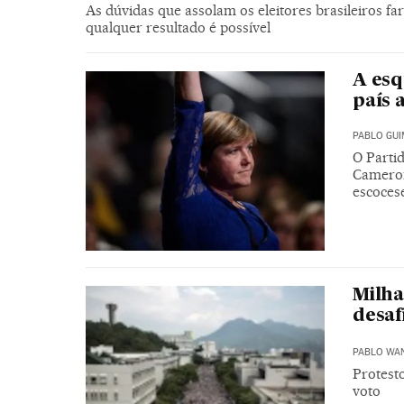
As dúvidas que assolam os eleitores brasileiros 
qualquer resultado é possível
A esq
país 
PABLO GU
O Parti
Cameron
escocese
Milha
desa
PABLO WA
Protest
voto