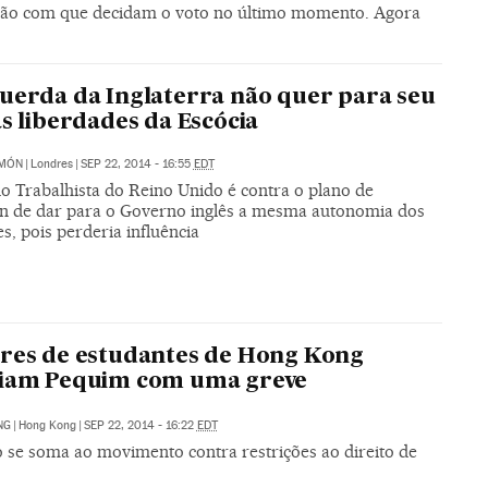
farão com que decidam o voto no último momento. Agora
uerda da Inglaterra não quer para seu
as liberdades da Escócia
IMÓN
|
Londres
|
SEP 22, 2014 - 16:55
EDT
do Trabalhista do Reino Unido é contra o plano de
 de dar para o Governo inglês a mesma autonomia dos
s, pois perderia influência
res de estudantes de Hong Kong
fiam Pequim com uma greve
NG
|
Hong Kong
|
SEP 22, 2014 - 16:22
EDT
o se soma ao movimento contra restrições ao direito de