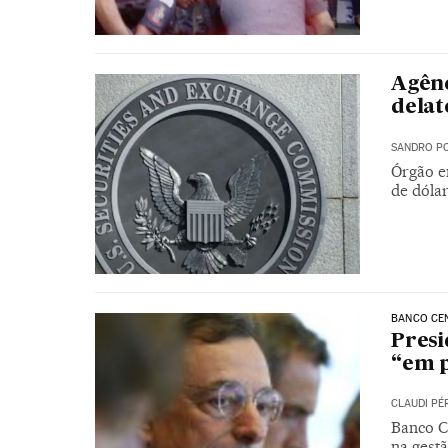
Agênc
delat
SANDRO PO
Órgão e
de dólar
BANCO CE
Presi
“em 
CLAUDI PÉ
Banco Ce
na gest