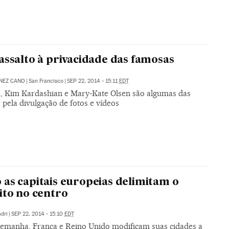
assalto à privacidade das famosas
NEZ CANO
|
San Francisco
|
SEP 22, 2014 - 15:11
EDT
, Kim Kardashian e Mary-Kate Olsen são algumas das
 pela divulgação de fotos e vídeos
as capitais europeias delimitam o
ito no centro
dri
|
SEP 22, 2014 - 15:10
EDT
 Alemanha, França e Reino Unido modificam suas cidades a