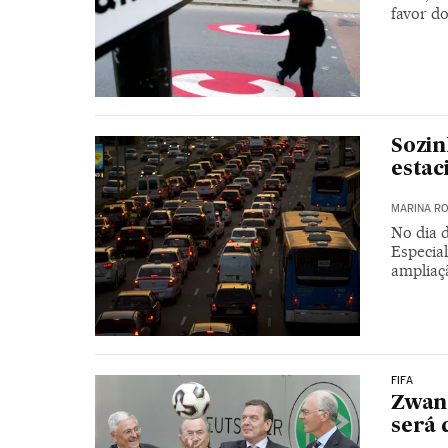
favor d
Sozin
estac
MARINA RO
No dia 
Especia
ampliaç
FIFA
Zwanz
será 