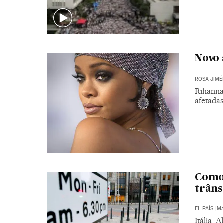
Novo 
ROSA JIMÉ
Rihanna
afetadas
Como 
trâns
EL PAÍS
|
Ma
Itália,