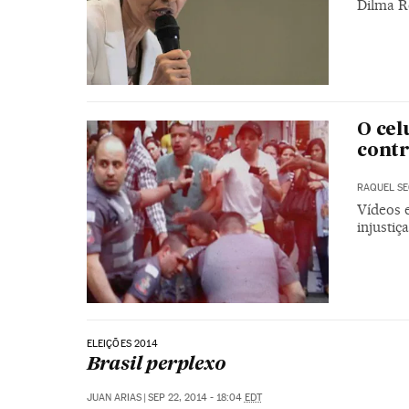
Dilma R
O cel
contr
RAQUEL S
Vídeos 
injustiça
ELEIÇÕES 2014
Brasil perplexo
JUAN ARIAS
|
SEP 22, 2014 - 18:04
EDT