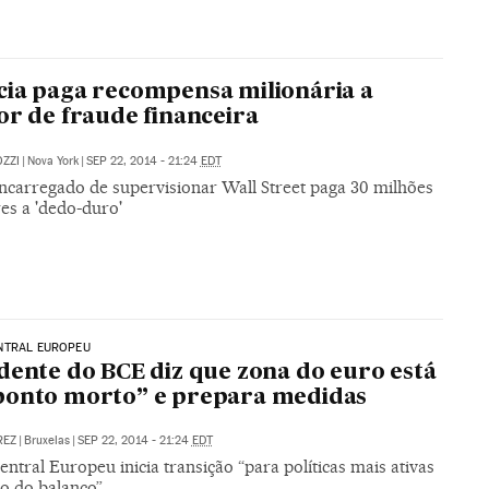
ia paga recompensa milionária a
or de fraude financeira
ZZI
|
Nova York
|
SEP 22, 2014 - 21:24
EDT
ncarregado de supervisionar Wall Street paga 30 milhões
es a 'dedo-duro'
NTRAL EUROPEU
dente do BCE diz que zona do euro está
ponto morto” e prepara medidas
REZ
|
Bruxelas
|
SEP 22, 2014 - 21:24
EDT
ntral Europeu inicia transição “para políticas mais ativas
ão do balanço”