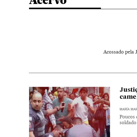
Acervo
Acossado pela J
Justi
came
MARÍA MAR
Poucos d
soldado 