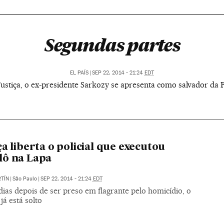
Segundas partes
EL PAÍS
|
SEP 22, 2014 - 21:24
EDT
ustiça, o ex-presidente Sarkozy se apresenta como salvador da
ça liberta o policial que executou
lô na Lapa
TÍN
|
São Paulo
|
SEP 22, 2014 - 21:24
EDT
ias depois de ser preso em flagrante pelo homicídio, o
já está solto