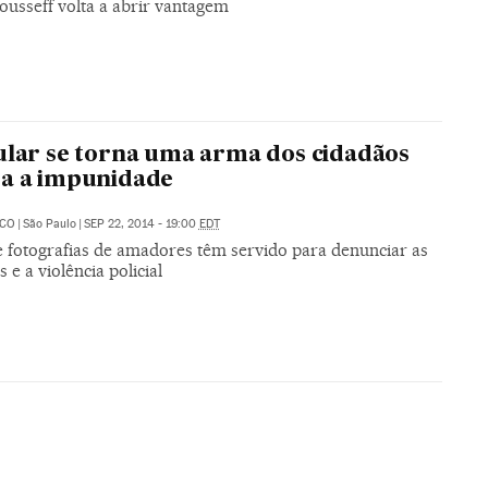
ousseff volta a abrir vantagem
ular se torna uma arma dos cidadãos
a a impunidade
ECO
|
São Paulo
|
SEP 22, 2014 - 19:00
EDT
e fotografias de amadores têm servido para denunciar as
s e a violência policial