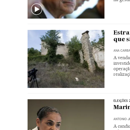
Estra
que 
ANA CARB
A venda
investid
operação
realizaç
ELEIÇÕES 
Marin
ANTONIO J
A candi