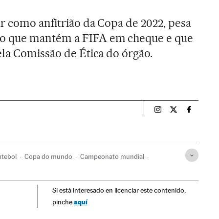
r como anfitrião da Copa de 2022, pesa
o que mantém a FIFA em cheque e que
ela Comissão de Ética do órgão.
Esportes El País B
Esportes El Pa
Esportes
tebol
Copa do mundo
Campeonato mundial
s
Clubes futebol
Times esportes
Futebol
Esportes
Si está interesado en licenciar este contenido,
aquí
pinche