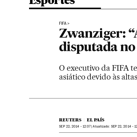
Esportes
FIFA
Zwanziger: “
disputada no
O executivo da FIFA t
asiático devido às alt
REUTERS
EL PAÍS
SEP
22, 2014 - 12:07
atualizado:
SEP
22, 2014 - 1