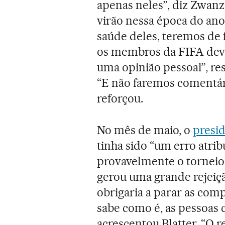
apenas neles”, diz Zwan
virão nessa época do ano
saúde deles, teremos de f
os membros da FIFA deve
uma opinião pessoal”, re
“E não faremos comentár
reforçou.
No mês de maio, o
presid
tinha sido “um erro atrib
provavelmente o torneio 
gerou uma grande rejeição
obrigaria a parar as comp
sabe como é, as pessoas 
acrescentou Blatter. “O r