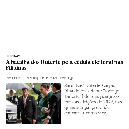
FILIPINAS
A batalha dos Duterte pela cédula eleitoral nas
Filipinas
INMA BONET
|
Pequim
|
SEP 01, 2021 - 15:19
EDT
Sara ‘Isay’ Duterte-Carpio,
filha do presidente Rodrigo
Duterte, lidera as pesquisas
para as eleições de 2022, nas
quais seu pai pretende
concorrer como vice