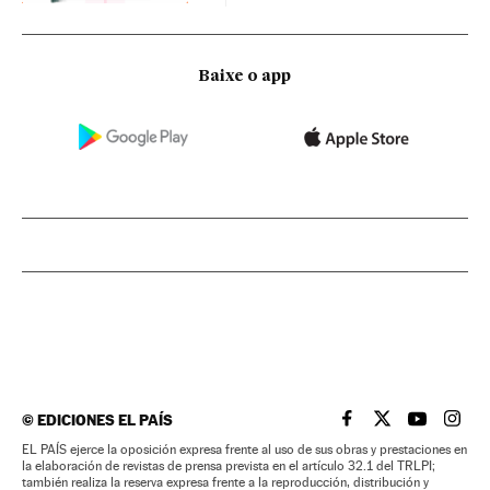
Baixe o app
©
EDICIONES EL PAÍS
EL PAÍS BRASIL EN
EL PAÍS BRASI
EL PAÍS B
EL PA
EL PAÍS ejerce la oposición expresa frente al uso de sus obras y prestaciones en
la elaboración de revistas de prensa prevista en el artículo 32.1 del TRLPI;
también realiza la reserva expresa frente a la reproducción, distribución y