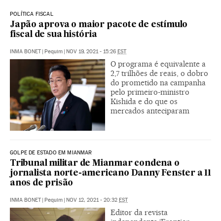
POLÍTICA FISCAL
Japão aprova o maior pacote de estímulo
fiscal de sua história
INMA BONET
|
Pequim
|
NOV 19, 2021 - 15:26
EST
O programa é equivalente a
2,7 trilhões de reais, o dobro
do prometido na campanha
pelo primeiro-ministro
Kishida e do que os
mercados anteciparam
GOLPE DE ESTADO EM MIANMAR
Tribunal militar de Mianmar condena o
jornalista norte-americano Danny Fenster a 11
anos de prisão
INMA BONET
|
Pequim
|
NOV 12, 2021 - 20:32
EST
Editor da revista