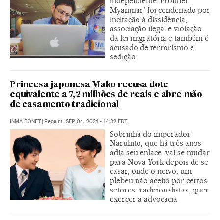
independente ‘Frontier
Myanmar’ foi condenado por
incitação à dissidência,
associação ilegal e violação
da lei migratória e também é
acusado de terrorismo e
sedição
Princesa japonesa Mako recusa dote
equivalente a 7,2 milhões de reais e abre mão
de casamento tradicional
INMA BONET
|
Pequim
|
SEP 04, 2021 - 14:32
EDT
Sobrinha do imperador
Naruhito, que há três anos
adia seu enlace, vai se mudar
para Nova York depois de se
casar, onde o noivo, um
plebeu não aceito por certos
setores tradicionalistas, quer
exercer a advocacia