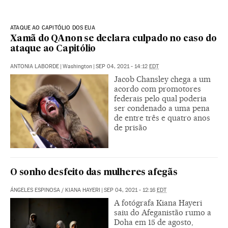
ATAQUE AO CAPITÓLIO DOS EUA
Xamã do QAnon se declara culpado no caso do
ataque ao Capitólio
ANTONIA LABORDE
|
Washington
|
SEP 04, 2021 - 14:12
EDT
Jacob Chansley chega a um
acordo com promotores
federais pelo qual poderia
ser condenado a uma pena
de entre três e quatro anos
de prisão
O sonho desfeito das mulheres afegãs
ÁNGELES ESPINOSA
/
KIANA HAYERI
|
SEP 04, 2021 - 12:16
EDT
A fotógrafa Kiana Hayeri
saiu do Afeganistão rumo a
Doha em 15 de agosto,