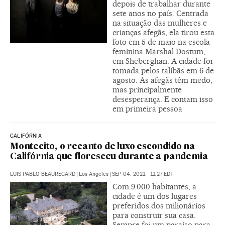
depois de trabalhar durante
sete anos no país. Centrada
na situação das mulheres e
crianças afegãs, ela tirou esta
foto em 5 de maio na escola
feminina Marshal Dostum,
em Sheberghan. A cidade foi
tomada pelos talibãs em 6 de
agosto. As afegãs têm medo,
mas principalmente
desesperança. E contam isso
em primeira pessoa
CALIFÓRNIA
Montecito, o recanto de luxo escondido na
Califórnia que floresceu durante a pandemia
LUIS PABLO BEAUREGARD
|
Los Angeles
|
SEP 04, 2021 - 11:27
EDT
Com 9.000 habitantes, a
cidade é um dos lugares
preferidos dos milionários
para construir sua casa.
Sempre foi um paraíso para