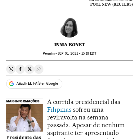
POOL NEW (REUTERS)
INMA BONET
Pequim -
SEP
01, 2021 - 15:19
EDT
Compartir en Whatsapp
Compartir en Facebook
Compartir en Twitter
Desplegar Redes Sociales
Añadir EL PAÍS en Google
A corrida presidencial das
MAIS INFORMAÇÕES
Filipinas
sofreu uma
reviravolta na semana
passada. Apesar de nenhum
aspirante ter apresentado
Presidente das