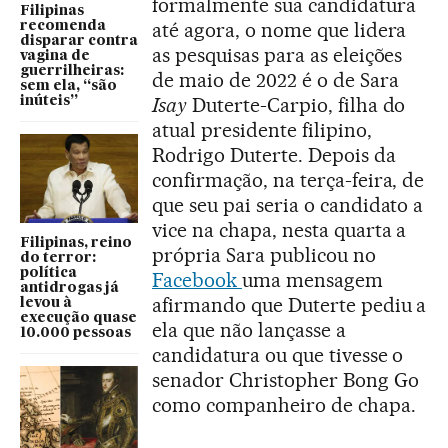
formalmente sua candidatura
Filipinas
até agora, o nome que lidera
recomenda
disparar contra
as pesquisas para as eleições
vagina de
guerrilheiras:
de maio de 2022 é o de Sara
sem ela, “são
Isay
Duterte-Carpio, filha do
inúteis”
atual presidente filipino,
Rodrigo Duterte. Depois da
confirmação, na terça-feira, de
que seu pai seria o candidato a
vice na chapa, nesta quarta a
Filipinas, reino
própria Sara publicou no
do terror:
política
Facebook
uma mensagem
antidrogas já
afirmando que Duterte pediu a
levou à
execução quase
ela que não lançasse a
10.000 pessoas
candidatura ou que tivesse o
senador Christopher Bong Go
como companheiro de chapa.