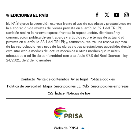
©
EDICIONES EL PAÍS
EL PAÍS BRASIL EN
EL PAÍS BRASI
EL PAÍS B
EL PA
EL PAÍS ejerce la oposición expresa frente al uso de sus obras y prestaciones en
la elaboración de revistas de prensa prevista en el artículo 32.1 del TRLPI;
también realiza la reserva expresa frente a la reproducción, distribución y
comunicación pública de sus trabajos y artículos sobre temas de actualidad
prevista en el artículo 33.1 del TRLPI; y, asimismo, realiza una reserva expresa
de las reproducciones y usos de las obras y otras prestaciones accesibles desde
este sitio web a medios de lectura mecánica u otros medios que resulten
adecuados a tal fin de conformidad con el artículo 67.3 del Real Decreto - ley
24/2021, de 2 de noviembre
Contacto
Venta de contenidos
Aviso legal
Política cookies
Política de privacidad
Mapa
Suscripciones EL PAÍS
Suscripciones empresas
RSS
Índice
Noticias de hoy
Webs de PRISA