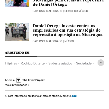
Nicarágua pela escalada repressiva
de Daniel Ortega
CARLOS S. MALDONADO
| CIDADE DO MÉXICO
Daniel Ortega investe contra os
empresários em sua estratégia de
repressão à oposição na Nicarágua
CARLOS S. MALDONADO
| MÉXICO
ARQUIVADO EM
Filipinas
Rodrigo Duterte
Sudeste asiático
Sociedade
Política
Geopolítica
Moeda
Eleições
Eleições presidenciais
Ásia
Drogas
Narcotráfico
Adere a
Mais informações
Partidos políticos
Manila
aquí
Si está interesado en licenciar este contenido, pinche