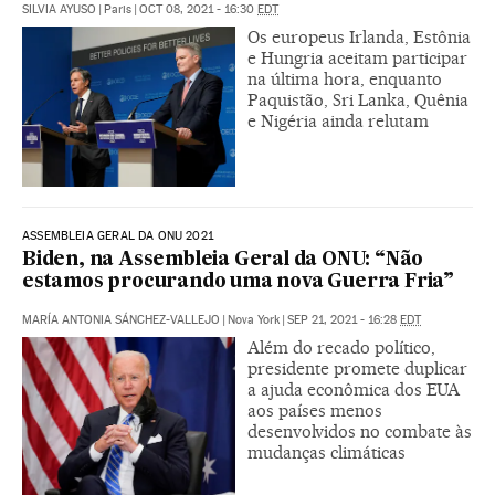
SILVIA AYUSO
|
Paris
|
OCT 08, 2021 - 16:30
EDT
Os europeus Irlanda, Estônia
e Hungria aceitam participar
na última hora, enquanto
Paquistão, Sri Lanka, Quênia
e Nigéria ainda relutam
ASSEMBLEIA GERAL DA ONU 2021
Biden, na Assembleia Geral da ONU: “Não
estamos procurando uma nova Guerra Fria”
MARÍA ANTONIA SÁNCHEZ-VALLEJO
|
Nova York
|
SEP 21, 2021 - 16:28
EDT
Além do recado político,
presidente promete duplicar
a ajuda econômica dos EUA
aos países menos
desenvolvidos no combate às
mudanças climáticas