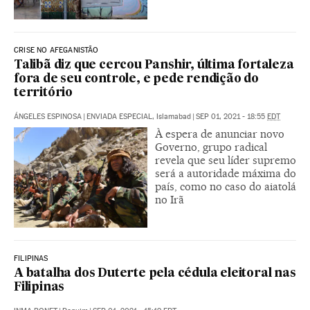
CRISE NO AFEGANISTÃO
Talibã diz que cercou Panshir, última fortaleza
fora de seu controle, e pede rendição do
território
ÁNGELES ESPINOSA
|
ENVIADA ESPECIAL, Islamabad
|
SEP 01, 2021 - 18:55
EDT
À espera de anunciar novo
Governo, grupo radical
revela que seu líder supremo
será a autoridade máxima do
país, como no caso do aiatolá
no Irã
FILIPINAS
A batalha dos Duterte pela cédula eleitoral nas
Filipinas