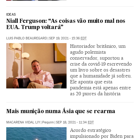
IDEAS
Niall Ferguson: “As coisas vão muito mal nos
EUA. Trump voltará”
LUIS PABLO BEAUREGARD
|
SEP 19, 2021 - 15:36
EDT
Historiador britânico, um
agudo polemista
conservador, suportou a
crise da covid-19 escrevendo
um livro sobre os desastres
que a humanidade já sofreu.
Ele aponta que esta
pandemia está apenas entre
as 20 piores da história
Mais munição numa Ásia que se rearma
MACARENA VIDAL LIY
|
Pequim
|
SEP 18, 2021 - 11:34
EDT
Acordo estratégico
impulsionado por Biden para