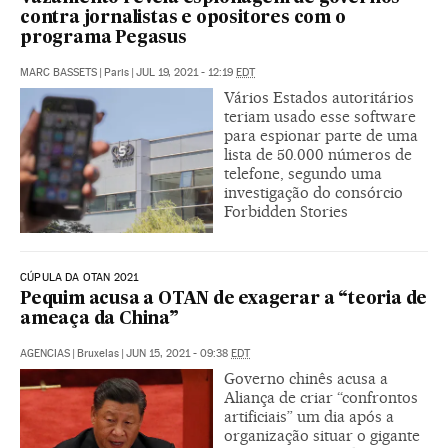
contra jornalistas e opositores com o
programa Pegasus
MARC BASSETS
|
Paris
|
JUL 19, 2021 - 12:19
EDT
Vários Estados autoritários
teriam usado esse software
para espionar parte de uma
lista de 50.000 números de
telefone, segundo uma
investigação do consórcio
Forbidden Stories
CÚPULA DA OTAN 2021
Pequim acusa a OTAN de exagerar a “teoria de
ameaça da China”
AGENCIAS
|
Bruxelas
|
JUN 15, 2021 - 09:38
EDT
Governo chinês acusa a
Aliança de criar “confrontos
artificiais” um dia após a
organização situar o gigante