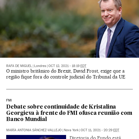
RAFA DE MIGUEL
|
Londres
|
OCT 12, 2021 - 18:19
EDT
O ministro britânico do Brexit, David Frost, exige que a
região fique fora do controle judicial do Tribunal da UE
FMI
Debate sobre continuidade de Kristalina
Georgieva à frente do FMI ofusca reunião com
Banco Mundial
MARÍA ANTONIA SÁNCHEZ-VALLEJO
|
Nova York
|
OCT 11, 2021 - 20:29
EDT
Diretoria do Fundo está