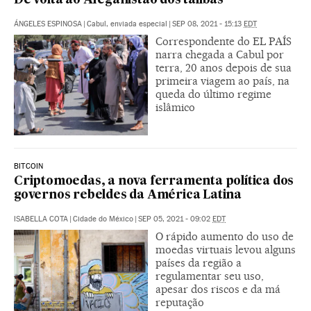
De volta ao Afeganistão dos talibãs
ÁNGELES ESPINOSA
|
Cabul, enviada especial
|
SEP 08, 2021 - 15:13
EDT
Correspondente do EL PAÍS
narra chegada a Cabul por
terra, 20 anos depois de sua
primeira viagem ao país, na
queda do último regime
islâmico
BITCOIN
Criptomoedas, a nova ferramenta política dos
governos rebeldes da América Latina
ISABELLA COTA
|
Cidade do México
|
SEP 05, 2021 - 09:02
EDT
O rápido aumento do uso de
moedas virtuais levou alguns
países da região a
regulamentar seu uso,
apesar dos riscos e da má
reputação