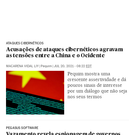
ATAQUES CIBERNÉTICOS
Acusações de ataques cibernéticos agravam
as tensões entre a China e o Ocidente
MACARENA VIDAL LIY
|
Pequim
|
JUL 20, 2021 - 08:22
EDT
Pequim mostra uma
crescente assertividade e dá
poucos sinais de interesse
por um diálogo que não seja
nos seus termos
PEGASUS SOFTWARE
Vazamento revela espionagem de governos