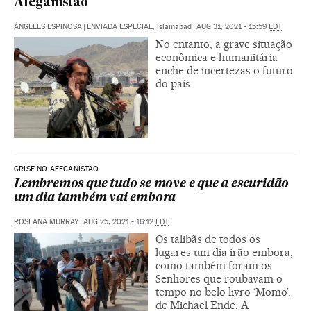
Afeganistão
ÁNGELES ESPINOSA
|
ENVIADA ESPECIAL, Islamabad
|
AUG 31, 2021 - 15:59
EDT
No entanto, a grave situação
econômica e humanitária
enche de incertezas o futuro
do país
CRISE NO AFEGANISTÃO
Lembremos que tudo se move e que a escuridão
um dia também vai embora
ROSEANA MURRAY
|
AUG 25, 2021 - 16:12
EDT
Os talibãs de todos os
lugares um dia irão embora,
como também foram os
Senhores que roubavam o
tempo no belo livro ‘Momo’,
de Michael Ende. A