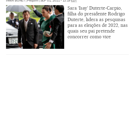
INMA BONET
|
Pequim
|
SEP 01, 2021 - 15:19
EDT
Sara ‘Isay’ Duterte-Carpio,
filha do presidente Rodrigo
Duterte, lidera as pesquisas
para as eleições de 2022, nas
quais seu pai pretende
concorrer como vice