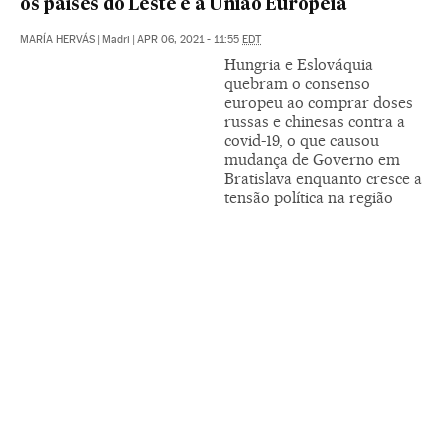
os países do Leste e a União Europeia
MARÍA HERVÁS
|
Madri
|
APR 06, 2021 - 11:55
EDT
Hungria e Eslováquia
quebram o consenso
europeu ao comprar doses
russas e chinesas contra a
covid-19, o que causou
mudança de Governo em
Bratislava enquanto cresce a
tensão política na região