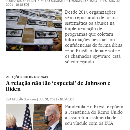
LOUISE MARIE HUREL
/
PEDRO AUGUSTO P. FRANCISCO
/
DAISY TELES
|
AUG 02,
2021 - 16:18
EDT
Desde 2017, organizações
vêm reportando de forma
sistemática os abusos na
implementação de
programas que coletam
informações pessoais ou
confidenciais de forma ilícita
—no Brasil, o debate sobre
os chamados ‘spyware’ está
só começando
RELAÇÕES INTERNACIONAIS
A relação não tão ‘especial’ de Johnson e
Biden
EVA MILLÁN
|
Londres
|
JUL 31, 2021 - 16:54
EDT
Pandemia e o Brexit expõem
a resistência do Reino Unido
a assumir a assimetria de
seu vínculo com os EUA