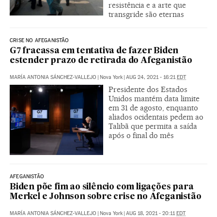
resistência e a arte que
transgride são eternas
CRISE NO AFEGANISTÃO
G7 fracassa em tentativa de fazer Biden
estender prazo de retirada do Afeganistão
MARÍA ANTONIA SÁNCHEZ-VALLEJO
|
Nova York
|
AUG 24, 2021 - 16:21
EDT
Presidente dos Estados
Unidos mantém data limite
em 31 de agosto, enquanto
aliados ocidentais pedem ao
Talibã que permita a saída
após o final do mês
AFEGANISTÃO
Biden põe fim ao silêncio com ligações para
Merkel e Johnson sobre crise no Afeganistão
MARÍA ANTONIA SÁNCHEZ-VALLEJO
|
Nova York
|
AUG 18, 2021 - 20:11
EDT