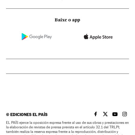
Baixe o app
©
EDICIONES EL PAÍS
EL PAÍS BRASIL EN
EL PAÍS BRASI
EL PAÍS B
EL PA
EL PAÍS ejerce la oposición expresa frente al uso de sus obras y prestaciones en
la elaboración de revistas de prensa prevista en el artículo 32.1 del TRLPI;
también realiza la reserva expresa frente a la reproducción, distribución y