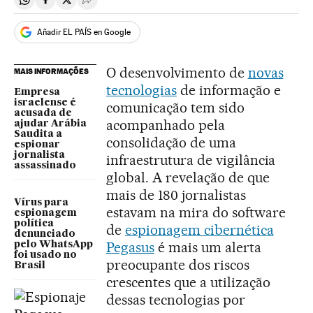
Compartir en Whatsapp
Compartir en Facebook
Compartir en Twitter
Desplegar Redes Sociales
Añadir EL PAÍS en Google
O desenvolvimento de
novas
MAIS INFORMAÇÕES
tecnologias
de informação e
Empresa
israelense é
comunicação tem sido
acusada de
acompanhado pela
ajudar Arábia
Saudita a
consolidação de uma
espionar
jornalista
infraestrutura de vigilância
assassinado
global. A revelação de que
mais de 180 jornalistas
Vírus para
estavam na mira do software
espionagem
política
de
espionagem cibernética
denunciado
Pegasus
é mais um alerta
pelo WhatsApp
foi usado no
preocupante dos riscos
Brasil
crescentes que a utilização
dessas tecnologias por