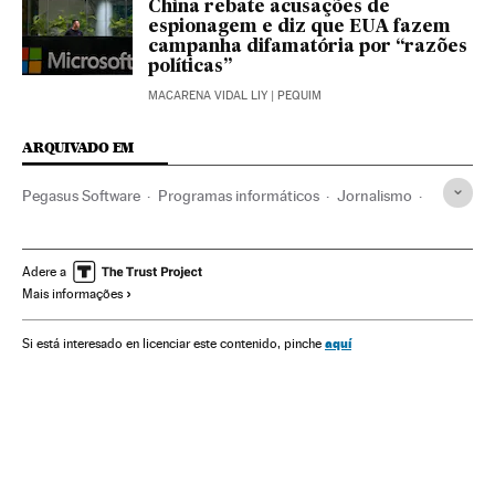
China rebate acusações de
espionagem e diz que EUA fazem
campanha difamatória por “razões
políticas”
MACARENA VIDAL LIY
| PEQUIM
ARQUIVADO EM
Pegasus Software
Programas informáticos
Jornalismo
Espionagem
Israel
Telefonia
Geopolítica
Diplomacia
ABIN
União Europeia
Tecnologia
Brasil
Adere a
Mais informações
Pirata informático
aquí
Si está interesado en licenciar este contenido, pinche