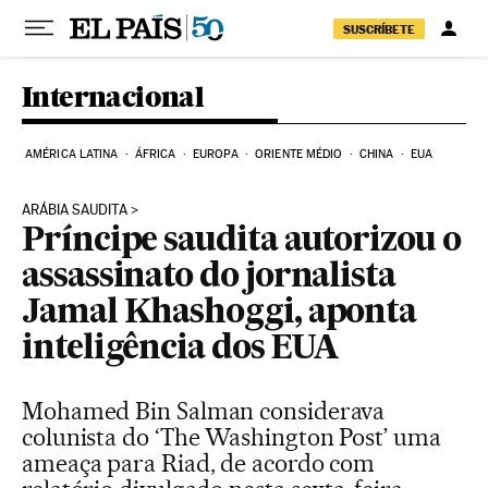
Pular para o conteúdo
SUSCRÍBETE
Internacional
AMÉRICA LATINA
ÁFRICA
EUROPA
ORIENTE MÉDIO
CHINA
EUA
ARÁBIA SAUDITA
Príncipe saudita autorizou o
assassinato do jornalista
Jamal Khashoggi, aponta
inteligência dos EUA
Mohamed Bin Salman considerava
colunista do ‘The Washington Post’ uma
ameaça para Riad, de acordo com