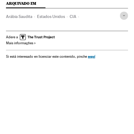
ARQUIVADO EM
Arábia Saudita
Estados Unidos
CIA
Investigação judicial
Jamal Khashoggi
The Washington Post
Mohamed Bin Salmán
Adere a
Mais informações
Salmán Bin Abdulaziz al Saud
Riad
Turquia
Jornalistas
Joseph Biden
Donald Trump
aquí
Si está interesado en licenciar este contenido, pinche