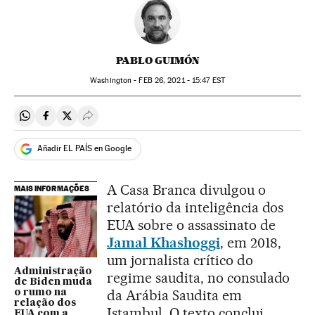
PABLO GUIMÓN
Washington -
FEB
26, 2021 - 15:47
EST
Compartir en Whatsapp
Compartir en Facebook
Compartir en Twitter
Desplegar Redes Sociales
Añadir EL PAÍS en Google
A Casa Branca divulgou o
MAIS INFORMAÇÕES
relatório da inteligência dos
EUA sobre o assassinato de
Jamal Khashoggi
, em 2018,
um jornalista crítico do
Administração
regime saudita, no consulado
de Biden muda
da Arábia Saudita em
o rumo na
relação dos
Istambul. O texto conclui,
EUA com a