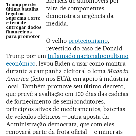
fábricas de automóveis por
Trump perde
falta de componentes
última batalha
legal na
demonstra a urgência da
Suprema Corte
medida.
e terá de
entregar dados
financeiros
para promotor
O velho
protecionismo
,
revestido do caso de Donald
Trump por um
inflamado nacionalpopulismo
econômico
, levou Biden a usar como mantra
durante a campanha eleitoral o lema
Made in
America
(feito nos EUA), em apoio à indústria
local. Também promove seu último decreto,
que prevê a avaliação em 100 dias das cadeias
de fornecimento de semicondutores,
princípios ativos de medicamentos, baterias
de veículos elétricos —outra aposta da
Administração democrata, que com eles
renovará parte da frota oficial— e minerais