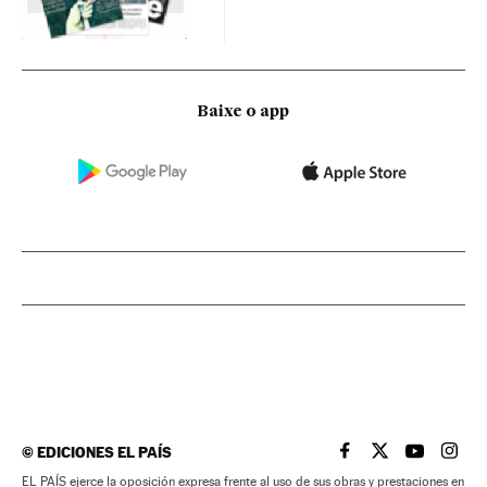
Baixe o app
©
EDICIONES EL PAÍS
EL PAÍS BRASIL EN
EL PAÍS BRASI
EL PAÍS B
EL PA
EL PAÍS ejerce la oposición expresa frente al uso de sus obras y prestaciones en