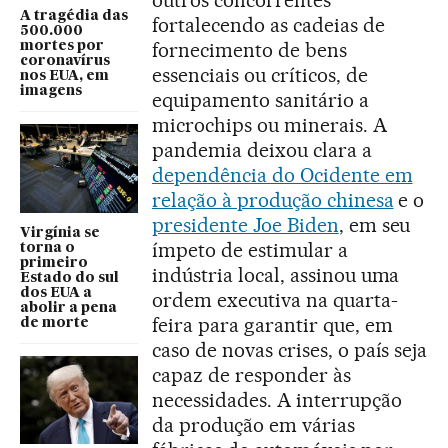
A tragédia das
fortalecendo as cadeias de
500.000
fornecimento de bens
mortes por
coronavírus
essenciais ou críticos, de
nos EUA, em
imagens
equipamento sanitário a
microchips ou minerais. A
pandemia deixou clara a
dependência do Ocidente em
relação à produção chinesa
e o
presidente Joe Biden
, em seu
Virgínia se
ímpeto de estimular a
torna o
primeiro
indústria local, assinou uma
Estado do sul
dos EUA a
ordem executiva na quarta-
abolir a pena
feira para garantir que, em
de morte
caso de novas crises, o país seja
capaz de responder às
necessidades. A interrupção
da produção em várias