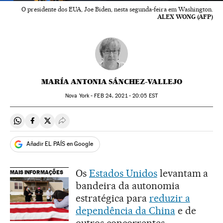
O presidente dos EUA, Joe Biden, nesta segunda-feira em Washington.
ALEX WONG (AFP)
MARÍA ANTONIA SÁNCHEZ-VALLEJO
Nova York -
FEB
24, 2021 - 20:05
EST
Compartir en Whatsapp
Compartir en Facebook
Compartir en Twitter
Desplegar Redes Sociales
Añadir EL PAÍS en Google
Os
Estados Unidos
levantam a
MAIS INFORMAÇÕES
bandeira da autonomia
estratégica para
reduzir a
dependência da China
e de
outros concorrentes