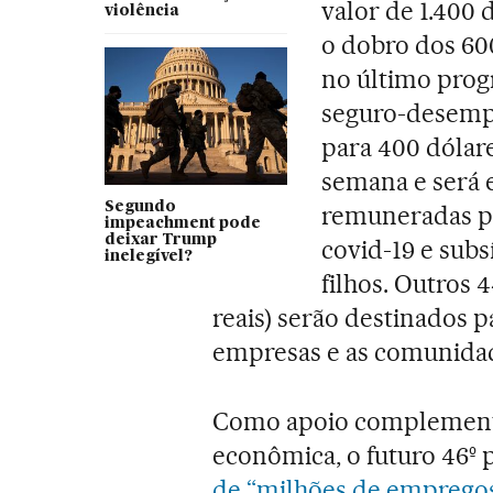
valor de 1.400 
violência
o dobro dos 600
no último pro
seguro-desempr
para 400 dólare
semana e será 
Segundo
remuneradas p
impeachment pode
deixar Trump
covid-19 e subs
inelegível?
filhos. Outros 4
reais) serão destinados 
empresas e as comunidad
Como apoio complementa
econômica, o futuro 46º
de “milhões de empregos