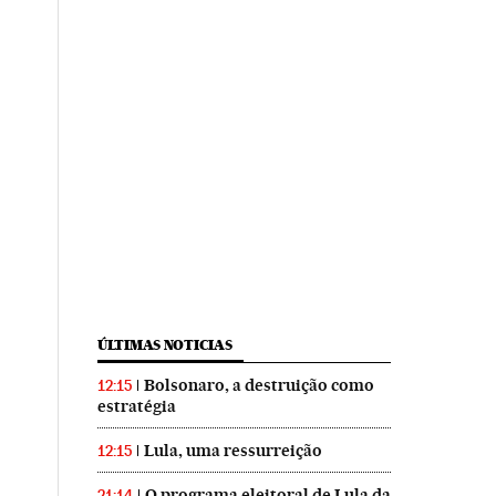
ÚLTIMAS NOTICIAS
Bolsonaro, a destruição como
12:15
estratégia
Lula, uma ressurreição
12:15
O programa eleitoral de Lula da
21:14