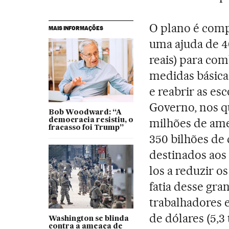
O plano é comp
MAIS INFORMAÇÕES
uma ajuda de 40
reais) para co
medidas básica
e reabrir as es
Governo, nos qu
Bob Woodward: “A
milhões de ame
democracia resistiu, o
fracasso foi Trump”
350 bilhões de d
destinados aos 
los a reduzir o
fatia desse gra
trabalhadores e
de dólares (5,3
Washington se blinda
contra a ameaça de