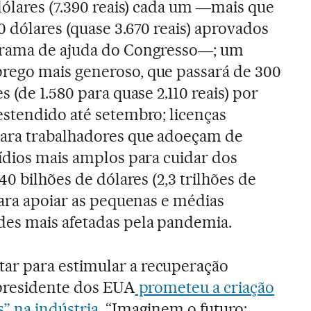
dólares (7.390 reais) cada um ―mais que
 dólares (quase 3.670 reais) aprovados
grama de ajuda do Congresso―; um
ego mais generoso, que passará de 300
s (de 1.580 para quase 2.110 reais) por
estendido até setembro; licenças
ara trabalhadores que adoeçam de
ídios mais amplos para cuidar dos
40 bilhões de dólares (2,3 trilhões de
para apoiar as pequenas e médias
es mais afetadas pela pandemia.
r para estimular a recuperação
 presidente dos EUA
prometeu a criação
” na indústria
. “Imaginem o futuro: