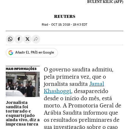
BULENT KILIC (AFP)
REUTERS
Riad -
OCT
19, 2018 - 19:43
EDT
Compartir en Whatsapp
Compartir en Facebook
Compartir en Twitter
Desplegar Redes Sociales
Añadir EL PAÍS en Google
O governo saudita admitiu,
MAIS INFORMAÇÕES
pela primeira vez, que o
jornalista saudita
Jamal
Khashoggi
, desaparecido
desde o início do mês, está
Jornalista
morto. A Promotoria Geral de
saudita foi
Arábia Saudita informou que
torturado e
esquartejado
os resultados preliminares de
ainda vivo, diz a
imprensa turca
sua investigação sobre o caso