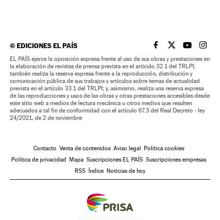
©
EDICIONES EL PAÍS
EL PAÍS BRASIL EN
EL PAÍS BRASI
EL PAÍS B
EL PA
EL PAÍS ejerce la oposición expresa frente al uso de sus obras y prestaciones en
la elaboración de revistas de prensa prevista en el artículo 32.1 del TRLPI;
también realiza la reserva expresa frente a la reproducción, distribución y
comunicación pública de sus trabajos y artículos sobre temas de actualidad
prevista en el artículo 33.1 del TRLPI; y, asimismo, realiza una reserva expresa
de las reproducciones y usos de las obras y otras prestaciones accesibles desde
este sitio web a medios de lectura mecánica u otros medios que resulten
adecuados a tal fin de conformidad con el artículo 67.3 del Real Decreto - ley
24/2021, de 2 de noviembre
Contacto
Venta de contenidos
Aviso legal
Política cookies
Política de privacidad
Mapa
Suscripciones EL PAÍS
Suscripciones empresas
RSS
Índice
Noticias de hoy