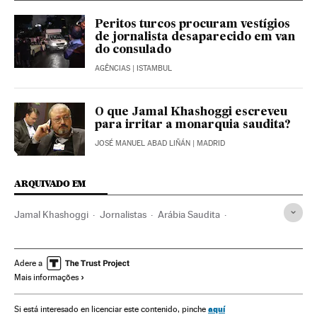
Peritos turcos procuram vestígios
de jornalista desaparecido em van
do consulado
AGÊNCIAS
| ISTAMBUL
O que Jamal Khashoggi escreveu
para irritar a monarquia saudita?
JOSÉ MANUEL ABAD LIÑÁN
| MADRID
ARQUIVADO EM
Jamal Khashoggi
Jornalistas
Arábia Saudita
Pessoas desaparecidas
Turquia
Península Arábica
Casos por resolver
Jornalismo
Balcãs
Oriente médio
Adere a
Mais informações
Casos judiciais
Europa Sul
Ásia
Europa
Meios comunicação
Comunicação
Justiça
aquí
Si está interesado en licenciar este contenido, pinche