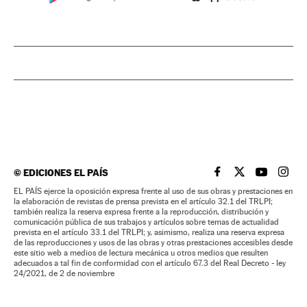
©
EDICIONES EL PAÍS
EL PAÍS BRASIL EN
EL PAÍS BRASI
EL PAÍS B
EL PA
EL PAÍS ejerce la oposición expresa frente al uso de sus obras y prestaciones en
la elaboración de revistas de prensa prevista en el artículo 32.1 del TRLPI;
también realiza la reserva expresa frente a la reproducción, distribución y
comunicación pública de sus trabajos y artículos sobre temas de actualidad
prevista en el artículo 33.1 del TRLPI; y, asimismo, realiza una reserva expresa
de las reproducciones y usos de las obras y otras prestaciones accesibles desde
este sitio web a medios de lectura mecánica u otros medios que resulten
adecuados a tal fin de conformidad con el artículo 67.3 del Real Decreto - ley
24/2021, de 2 de noviembre