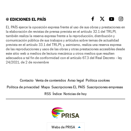
©
EDICIONES EL PAÍS
EL PAÍS BRASIL EN
EL PAÍS BRASI
EL PAÍS B
EL PA
EL PAÍS ejerce la oposición expresa frente al uso de sus obras y prestaciones en
la elaboración de revistas de prensa prevista en el artículo 32.1 del TRLPI;
también realiza la reserva expresa frente a la reproducción, distribución y
comunicación pública de sus trabajos y artículos sobre temas de actualidad
prevista en el artículo 33.1 del TRLPI; y, asimismo, realiza una reserva expresa
de las reproducciones y usos de las obras y otras prestaciones accesibles desde
este sitio web a medios de lectura mecánica u otros medios que resulten
adecuados a tal fin de conformidad con el artículo 67.3 del Real Decreto - ley
24/2021, de 2 de noviembre
Contacto
Venta de contenidos
Aviso legal
Política cookies
Política de privacidad
Mapa
Suscripciones EL PAÍS
Suscripciones empresas
RSS
Índice
Noticias de hoy
Webs de PRISA