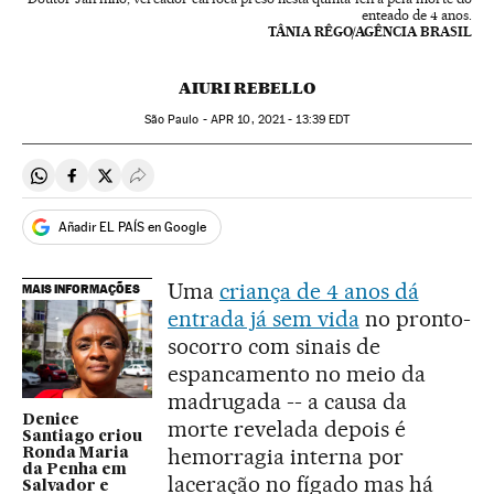
enteado de 4 anos.
TÂNIA RÊGO/AGÊNCIA BRASIL
AIURI REBELLO
São Paulo -
APR
10, 2021 - 13:39
EDT
Compartir en Whatsapp
Compartir en Facebook
Compartir en Twitter
Desplegar Redes Sociales
Añadir EL PAÍS en Google
Uma
criança de 4 anos dá
MAIS INFORMAÇÕES
entrada já sem vida
no pronto-
socorro com sinais de
espancamento no meio da
madrugada -- a causa da
Denice
morte revelada depois é
Santiago criou
hemorragia interna por
Ronda Maria
da Penha em
laceração no fígado mas há
Salvador e