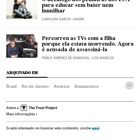
para educar sem bater nem
humilhar
CAROLINA GARCÍA
| MADRI
Percorreu as TVs com a filha
porque ela estava morrendo. Agora
é acusada de assassiná-la
PABLO XIMÉNEZ DE SANDOVAL
| LOS ÁNGELES
ARQUIVADO EM
Brasil
Rio de Janeiro
América
Assassinatos
Assassinato menores
Cuidado parental
Polícia
Investigação policial
Agressões físicas
Tortura
Adere a
Mais informações
aquí
Si está interesado en licenciar este contenido, pinche