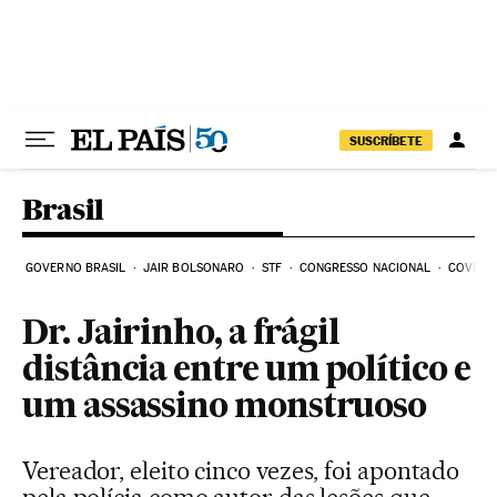
Pular para o conteúdo
SUSCRÍBETE
Brasil
GOVERNO BRASIL
JAIR BOLSONARO
STF
CONGRESSO NACIONAL
COVID-1
Dr. Jairinho, a frágil
distância entre um político e
um assassino monstruoso
Vereador, eleito cinco vezes, foi apontado