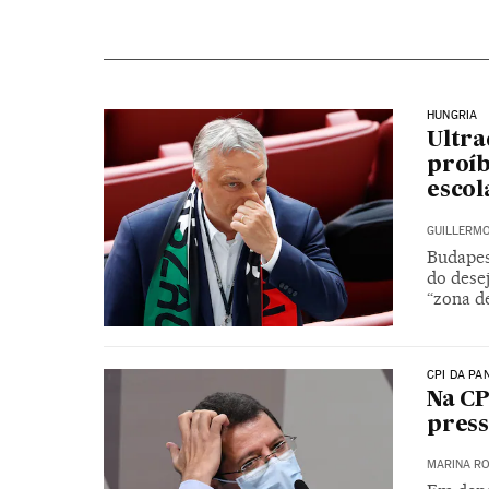
HUNGRIA
Ultra
proíb
escol
GUILLERMO
Budapes
do dese
“zona de
CPI DA PA
Na CP
press
MARINA RO