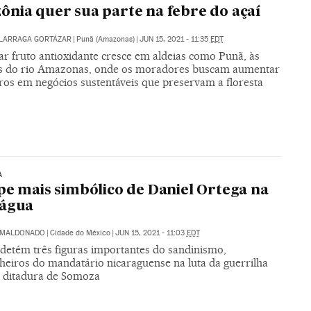
nia quer sua parte na febre do açaí
ALARRAGA GORTÁZAR
|
Punã (Amazonas)
|
JUN 15, 2021 - 11:35
EDT
ar fruto antioxidante cresce em aldeias como Punã, às
 do rio Amazonas, onde os moradores buscam aumentar
cros em negócios sustentáveis que preservam a floresta
A
pe mais simbólico de Daniel Ortega na
rágua
. MALDONADO
|
Cidade do México
|
JUN 15, 2021 - 11:03
EDT
detém três figuras importantes do sandinismo,
eiros do mandatário nicaraguense na luta da guerrilha
a ditadura de Somoza