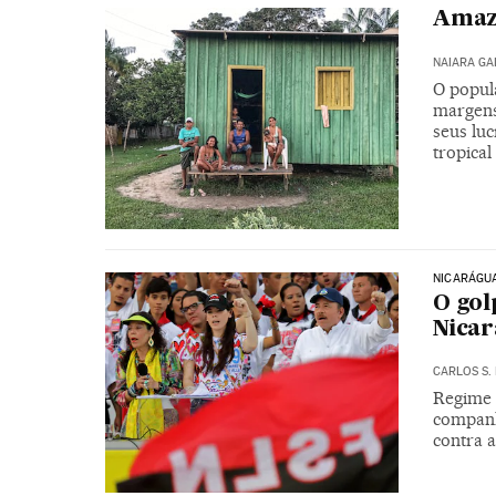
Amazô
NAIARA G
O popul
margens
seus lu
tropical
NICARÁGU
O gol
Nica
CARLOS S
Regime 
companh
contra 