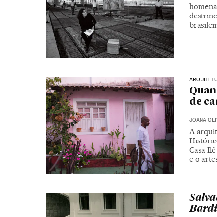
homenag
destrinc
brasilei
ARQUITET
Quand
de c
JOANA OLI
A arquit
Históri
Casa Ilê
e o arte
Salva
Bardi