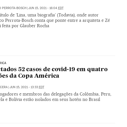
O PERROTA-BOSCH
|
JUN 15, 2021 - 16:04
EDT
ítulo de ‘Lina, uma biografia’ (Todavia), onde autor
co Perrota-Bosch conta que ponte entre a arquiteta e Zé
i feita por Glauber Rocha
RICA
tados 52 casos de covid-19 em quatro
ões da Copa América
NCERA
|
JUN 15, 2021 - 13:33
EDT
jogadores e membros das delegações da Colômbia, Peru,
a e Bolívia estão isolados em seus hotéis no Brasil