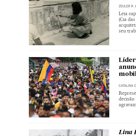
ZEULER R. 
Leia cap
(Cia das
arquitet
seu tra
Líder
anun
mobil
CATALINA
Represe
decisão 
agravam
Lina 