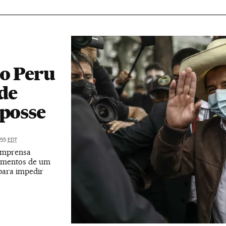
do Peru
de
 posse
:55
EDT
 imprensa
mamentos de um
 para impedir