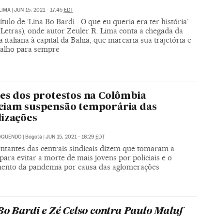
LIMA
|
JUN 15, 2021 - 17:45
EDT
ítulo de ‘Lina Bo Bardi - O que eu queria era ter história’
 Letras), onde autor Zeuler R. Lima conta a chegada da
a italiana à capital da Bahia, que marcaria sua trajetória e
balho para sempre
es dos protestos na Colômbia
ciam suspensão temporária das
izações
 OQUENDO
|
Bogotá
|
JUN 15, 2021 - 16:29
EDT
ntantes das centrais sindicais dizem que tomaram a
para evitar a morte de mais jovens por policiais e o
ento da pandemia por causa das aglomerações
Bo Bardi e Zé Celso contra Paulo Maluf