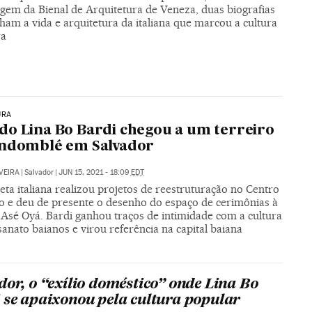
em da Bienal de Arquitetura de Veneza, duas biografias
ham a vida e arquitetura da italiana que marcou a cultura
ra
URA
o Lina Bo Bardi chegou a um terreiro
andomblé em Salvador
VEIRA
|
Salvador
|
JUN 15, 2021 - 18:09
EDT
eta italiana realizou projetos de reestruturação no Centro
co e deu de presente o desenho do espaço de cerimônias à
 Asé Oyá. Bardi ganhou traços de intimidade com a cultura
sanato baianos e virou referência na capital baiana
dor, o “exílio doméstico” onde Lina Bo
 se apaixonou pela cultura popular