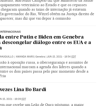
imento, Marcellus Campêlo diz que Ministério da Saúde
equipamento veterinário ao Estado e que os repasses
s chegaram quando as taxas de internação já estavam
Ex-governador do Rio, Witzel obtém na Justiça direito de
parecer, mas diz que vai depor à comissão
INTERNACIONAIS
a entre Putin e Biden em Genebra
 descongelar diálogo entre os EUA e a
a
SAHUQUILLO
/
AMANDA MARS
|
Genebra
|
JUN 15, 2021 - 19:54
EDT
ssão à oposição russa, a cibersegurança e assuntos de
a internacional marcam a agenda dos líderes quando a
 entre os dois países passa pelo pior momento desde a
Fria
vezes Lina Bo Bardi
N 15, 2021 - 19:09
EDT
em que recebe um Leão de Ouro póstumo, a maior