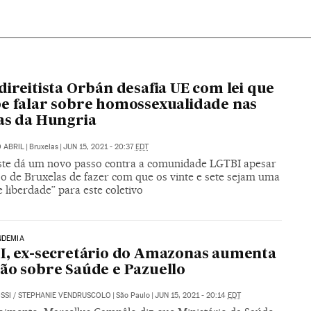
direitista Orbán desafia UE com lei que
e falar sobre homossexualidade nas
as da Hungria
 ABRIL
|
Bruxelas
|
JUN 15, 2021 - 20:37
EDT
te dá um novo passo contra a comunidade LGTBI apesar
jo de Bruxelas de fazer com que os vinte e sete sejam uma
 liberdade” para este coletivo
NDEMIA
I, ex-secretário do Amazonas aumenta
ão sobre Saúde e Pazuello
SSI
/
STEPHANIE VENDRUSCOLO
|
São Paulo
|
JUN 15, 2021 - 20:14
EDT