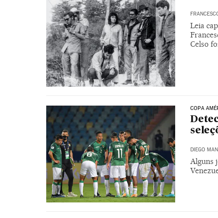
FRANCESC
Leia cap
Frances
Celso fo
COPA AMÉ
Detec
seleç
DIEGO MA
Alguns 
Venezuel