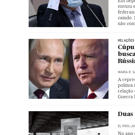
Em depo
enviou 
federai
caindo. 
não com
RELAÇÕES 
Cúpul
busca
Rússi
MARÍA R. 
A repre
polític
relação
Guerra 
Duas 
EL PAÍS
|
JU
No ano 