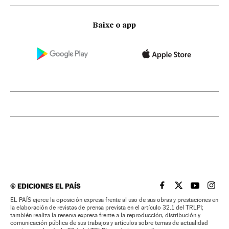
Baixe o app
©
EDICIONES EL PAÍS
EL PAÍS BRASIL EN
EL PAÍS BRASI
EL PAÍS B
EL PA
EL PAÍS ejerce la oposición expresa frente al uso de sus obras y prestaciones en
la elaboración de revistas de prensa prevista en el artículo 32.1 del TRLPI;
también realiza la reserva expresa frente a la reproducción, distribución y
comunicación pública de sus trabajos y artículos sobre temas de actualidad