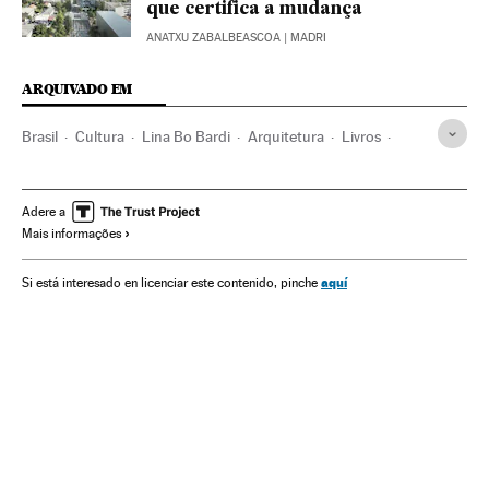
que certifica a mudança
ANATXU ZABALBEASCOA
| MADRI
ARQUIVADO EM
Brasil
Cultura
Lina Bo Bardi
Arquitetura
Livros
Biografias
Arquitectura moderna
MASP
São Paulo
Bahia
Bienal Venecia
Adere a
Mais informações
aquí
Si está interesado en licenciar este contenido, pinche