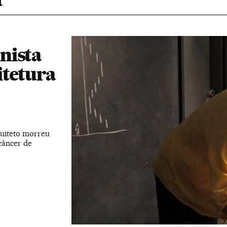
nista
itetura
quiteto morreu
câncer de