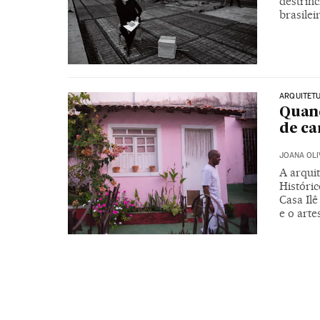
destrinc
brasilei
ARQUITET
Quand
de c
JOANA OLI
A arquit
Históri
Casa Ilê
e o arte