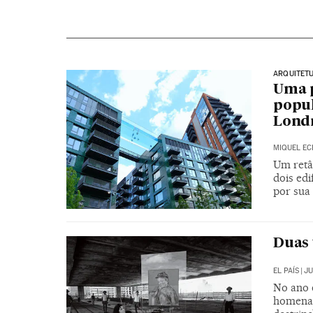
ARQUITET
Uma p
popul
Lond
MIQUEL EC
Um retâ
dois edi
por sua
Duas 
EL PAÍS
|
JU
No ano 
homenag