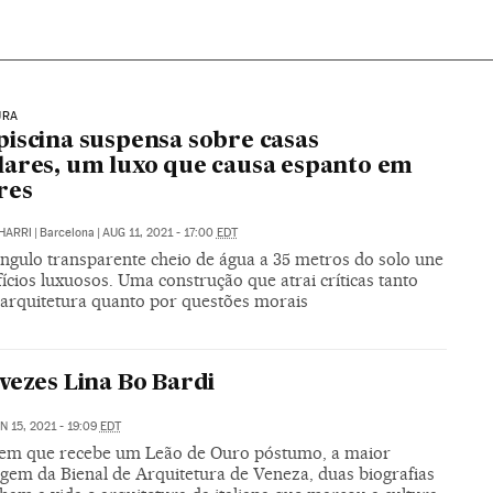
URA
iscina suspensa sobre casas
ares, um luxo que causa espanto em
res
HARRI
|
Barcelona
|
AUG 11, 2021 - 17:00
EDT
ngulo transparente cheio de água a 35 metros do solo une
fícios luxuosos. Uma construção que atrai críticas tanto
 arquitetura quanto por questões morais
vezes Lina Bo Bardi
N 15, 2021 - 19:09
EDT
em que recebe um Leão de Ouro póstumo, a maior
em da Bienal de Arquitetura de Veneza, duas biografias