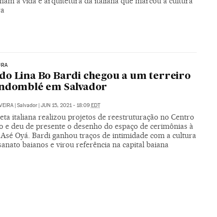
ham a vida e arquitetura da italiana que marcou a cultura
ra
URA
o Lina Bo Bardi chegou a um terreiro
andomblé em Salvador
VEIRA
|
Salvador
|
JUN 15, 2021 - 18:09
EDT
eta italiana realizou projetos de reestruturação no Centro
co e deu de presente o desenho do espaço de cerimônias à
 Asé Oyá. Bardi ganhou traços de intimidade com a cultura
sanato baianos e virou referência na capital baiana