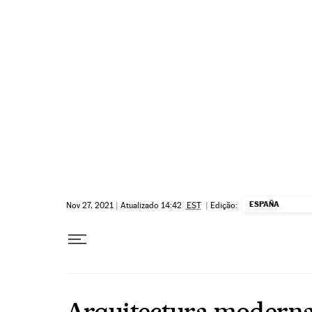
Pular para o conteúdo
ESPAÑA
Nov 27, 2021
|
Atualizado 14:42
EST
|
Edição:
Arquitectura modern