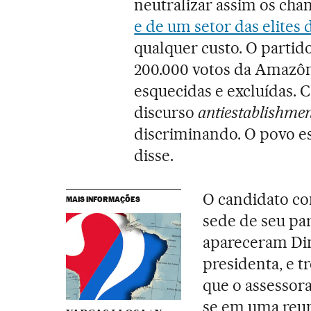
neutralizar assim os ch
e de um setor das elites 
qualquer custo. O partid
200.000 votos da Amazôn
esquecidas e excluídas. 
discurso
antiestablishme
discriminando. O povo es
disse.
O candidato co
MAIS INFORMAÇÕES
sede de seu pa
apareceram Dina
presidenta, e t
que o assessor
se em uma reuni