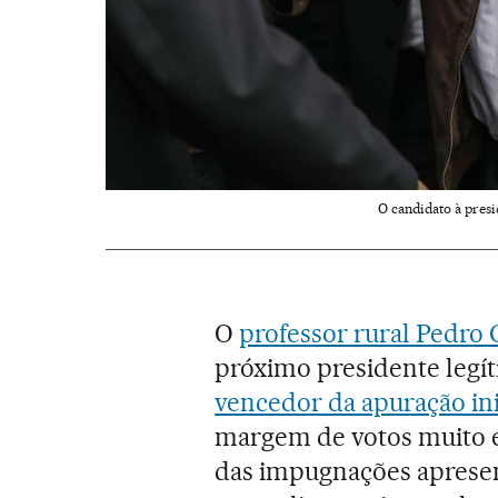
O candidato à presi
O
professor rural Pedro C
próximo presidente legít
vencedor da apuração ini
margem de votos muito est
das impugnações apresent