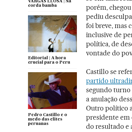
VARGAS LLOSA | Na
porém, chegou 
corda bamba
pediu desculpa
foi breve, mas
inclusive de p
política, de des
vontade do pov
Editorial | A hora
crucial para o Peru
Castillo se ref
partido ultradir
segundo turno 
a anulação dess
Outro político 
Pedro Castillo e o
presidente em e
medo das elites
peruanas
do resultado e