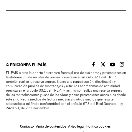
©
EDICIONES EL PAÍS
EL PAÍS BRASIL EN
EL PAÍS BRASI
EL PAÍS B
EL PA
EL PAÍS ejerce la oposición expresa frente al uso de sus obras y prestaciones en
la elaboración de revistas de prensa prevista en el artículo 32.1 del TRLPI;
también realiza la reserva expresa frente a la reproducción, distribución y
comunicación pública de sus trabajos y artículos sobre temas de actualidad
prevista en el artículo 33.1 del TRLPI; y, asimismo, realiza una reserva expresa
de las reproducciones y usos de las obras y otras prestaciones accesibles desde
este sitio web a medios de lectura mecánica u otros medios que resulten
adecuados a tal fin de conformidad con el artículo 67.3 del Real Decreto - ley
24/2021, de 2 de noviembre
Contacto
Venta de contenidos
Aviso legal
Política cookies