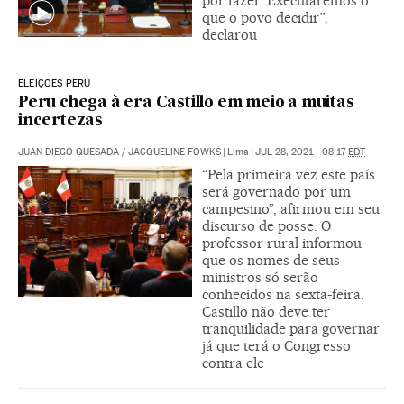
por fazer. Executaremos o
que o povo decidir”,
declarou
ELEIÇÕES PERU
Peru chega à era Castillo em meio a muitas
incertezas
JUAN DIEGO QUESADA
/
JACQUELINE FOWKS
|
Lima
|
JUL 28, 2021 - 08:17
EDT
“Pela primeira vez este país
será governado por um
campesino”, afirmou em seu
discurso de posse. O
professor rural informou
que os nomes de seus
ministros só serão
conhecidos na sexta-feira.
Castillo não deve ter
tranquilidade para governar
já que terá o Congresso
contra ele