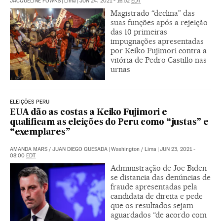
JACQUELINE FOWKS
|
Lima
|
JUN 24, 2021 - 16:52
EDT
Magistrado “declina” das
suas funções após a rejeição
das 10 primeiras
impugnações apresentadas
por Keiko Fujimori contra a
vitória de Pedro Castillo nas
urnas
ELEIÇÕES PERU
EUA dão as costas a Keiko Fujimori e
qualificam as eleições do Peru como “justas” e
“exemplares”
AMANDA MARS
/
JUAN DIEGO QUESADA
|
Washington / Lima
|
JUN 23, 2021 -
08:00
EDT
Administração de Joe Biden
se distancia das denúncias de
fraude apresentadas pela
candidata de direita e pede
que os resultados sejam
aguardados “de acordo com