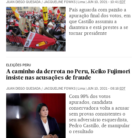
JUAN DIEGO QUESADA
/
JACQUELINE FOWKS
|
Lima
|
JUN 10, 2021 - 10:41
EDT
País aguarda com paixão a
apuração final dos votos, em
que Castillo assumiu a
dianteira e está prestes a se
tornar presidente
ELEIÇÕES PERU
A caminho da derrota no Peru, Keiko Fujimori
insiste nas acusações de fraude
JUAN DIEGO QUESADA
/
JACQUELINE FOWKS
|
Lima
|
JUN 10, 2021 - 08:16
EDT
Com 99% dos votos
apurados, candidata
conservadora volta a acusar
sem provas consistentes o
seu adversário esquerdista,
Pedro Castillo, de manipular
o resultado