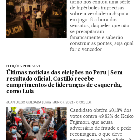
turno nos contou uma série
de hipérboles imprecisas
sobre a verdadeira disputa
em jogo. É a hora dos
sensatos, daqueles que não
se precipitaram
fanaticamente e saberão
construir as pontes, seja qual
for o vencedor
ELEIÇÕES PERU 2021
Últimas notícias das eleições no Peru | Sem
resultado oficial, Castillo recebe
cumprimentos de lideranças de esquerda,
como Lula
JUAN DIEGO QUESADA
|
Lima
|
JUN 07, 2021 - 07:01
EDT
Candidato obtém 50,18% dos
votos contra 49,82% de Keiko
Fujimori, que acusa
adversário de fraude e pede
recontagem, o que deve
atrasar o resultado oficial. A