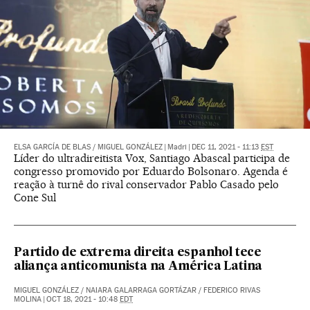
ELSA GARCÍA DE BLAS
/
MIGUEL GONZÁLEZ
|
Madri
|
DEC 11, 2021 - 11:13
EST
Líder do ultradireitista Vox, Santiago Abascal participa de
congresso promovido por Eduardo Bolsonaro. Agenda é
reação à turnê do rival conservador Pablo Casado pelo
Cone Sul
Partido de extrema direita espanhol tece
aliança anticomunista na América Latina
MIGUEL GONZÁLEZ
/
NAIARA GALARRAGA GORTÁZAR
/
FEDERICO RIVAS
MOLINA
|
OCT 18, 2021 - 10:48
EDT