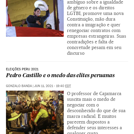
ambíguo sobre a igualdade
de gênero e os direitos
LGTBI, promove uma nova
Constituição, mão dura
contra a imigração e quer
renegociar contratos com
empresas estrangeiras. Suas
contradições e falta de
concretude pesam em seu
discurso
ELEIÇÕES PERU 2021
Pedro Castillo e o medo das elites peruanas
GONZALO BANDA
|
JUN 11, 2021 - 19:40
EDT
O professor de Cajamarca
suscita mais o medo de
negociar com o
desconhecido do que de sua
marca radical. E muitos
parecem dispostos a
defender seus interesses a
qualquer custo