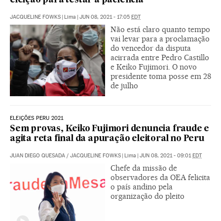
eleição para testar a paciência
JACQUELINE FOWKS
|
Lima
|
JUN 08, 2021 - 17:05
EDT
Não está claro quanto tempo
vai levar para a proclamação
do vencedor da disputa
acirrada entre Pedro Castillo
e Keiko Fujimori. O novo
presidente toma posse em 28
de julho
ELEIÇÕES PERU 2021
Sem provas, Keiko Fujimori denuncia fraude e
agita reta final da apuração eleitoral no Peru
JUAN DIEGO QUESADA
/
JACQUELINE FOWKS
|
Lima
|
JUN 08, 2021 - 09:01
EDT
Chefe da missão de
observadores da OEA felicita
o país andino pela
organização do pleito