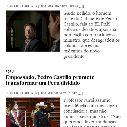
JUAN DIEGO QUESADA
|
Lima
|
AUG 06, 2021 - 09:41
EDT
Guido Bellido, o homem
forte do Gabinete de Pedro
Castillo, fala ao EL PAÍS
sobre os desafios após sua
nomeação como primeiro-
ministro, que desagradou os
colaboradores mais
próximos do novo
presidente
PERU
Empossado, Pedro Castillo promete
transformar um Peru dividido
JUAN DIEGO QUESADA
|
Lima
|
JUL 28, 2021 - 19:42
EDT
Professor rural assume
presidência com mensagem
conciliadora, mas não
anuncia seus ministros. “Não
queremos fazer mudanças