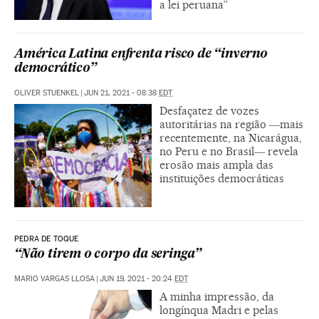
a lei peruana”
América Latina enfrenta risco de “inverno
democrático”
OLIVER STUENKEL
|
JUN 21, 2021 - 08:38
EDT
Desfaçatez de vozes
autoritárias na região ―mais
recentemente, na Nicarágua,
no Peru e no Brasil― revela
erosão mais ampla das
instituições democráticas
PEDRA DE TOQUE
“Não tirem o corpo da seringa”
MARIO VARGAS LLOSA
|
JUN 19, 2021 - 20:24
EDT
A minha impressão, da
longínqua Madri e pelas