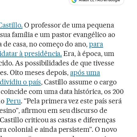
Añadir EL PAÍS en Google
ales
astillo.
O professor de uma pequena
sua família e um pastor evangélico ao
a de casa, no começo do ano,
para
idatar à presidência.
Era, à época, um
ido. As possibilidades de que tivesse
es. Oito meses depois,
após uma
ividiu o país
, Castillo assume o cargo
 coincide com uma data histórica, os 200
do
Peru
. “Pela primera vez este país será
ino”, afirmou em seu discurso de
Castillo criticou as castas e diferenças
a colonial e ainda persistem”. O novo