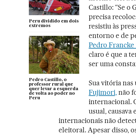
Castillo: “Se o
precisa recoloc
Peru dividido em dois
resistiu às pre
extremos
entorno e de pe
Pedro Francke 
claro é que a t
ser uma consta
Pedro Castillo, o
Sua vitória nas
professor rural que
quer levar a esquerda
Fujimori,
não f
de volta ao poder no
Peru
internacional.
usual, causava
internacionais não dete
eleitoral. Apesar disso, 