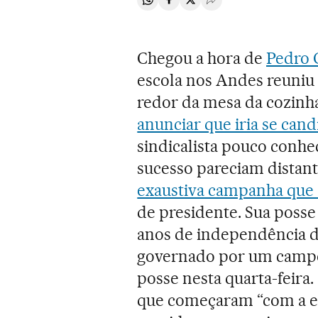
Compartir en Whatsapp
Compartir en Facebook
Compartir en Twitter
Desplegar Redes Soci
Chegou a hora de
Pedro C
escola nos Andes reuniu 
redor da mesa da cozinh
anunciar que iria se cand
sindicalista pouco conhec
sucesso pareciam distant
exaustiva campanha que d
de presidente. Sua posse
anos de independência 
governado por um campes
posse nesta quarta-feira. 
que começaram “com a er