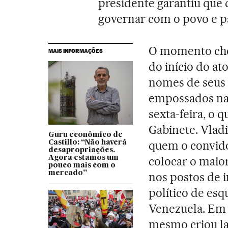
presidente garantiu que 
governar com o povo e par
O momento cheg
MAIS INFORMAÇÕES
do início do at
nomes de seus 
empossados na 
sexta-feira, o 
Gabinete. Vladi
Guru econômico de
quem o convido
Castillo: “Não haverá
desapropriações.
Agora estamos um
colocar o maio
pouco mais com o
mercado”
nos postos de 
político de esq
Venezuela. Em 
mesmo criou l