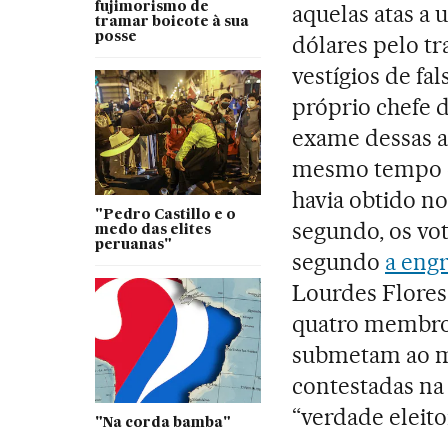
fujimorismo de
aquelas atas a
tramar boicote à sua
posse
dólares pelo t
vestígios de fal
próprio chefe d
exame dessas a
mesmo tempo e
havia obtido n
"Pedro Castillo e o
segundo, os vo
medo das elites
peruanas"
segundo
a engr
Lourdes Flores
quatro membros
submetam ao m
contestadas na
“verdade eleitor
"Na corda bamba"