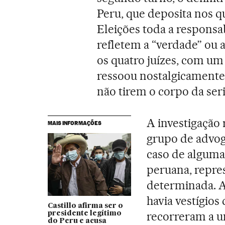
Peru, que deposita nos 
Eleições toda a responsab
refletem a “verdade” ou 
os quatro juízes, com u
ressoou nostalgicamente
não tirem o corpo da ser
A investigação 
MAIS INFORMAÇÕES
grupo de advo
caso de alguma
peruana, repre
determinada. A 
havia vestígios 
Castillo afirma ser o
recorreram a u
presidente legítimo
do Peru e acusa