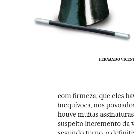
FERNANDO VICEN
com firmeza, que eles h
inequívoca, nos povoado
houve muitas assinaturas
suspeito incremento da v
segundo turno, o definiti