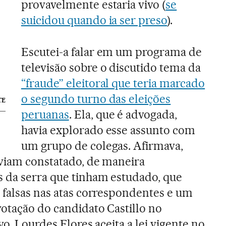
provavelmente estaria vivo (
se
suicidou quando ia ser preso
).
Escutei-a falar em um programa de
televisão sobre o discutido tema da
“fraude” eleitoral que teria marcado
o segundo turno das eleições
TE
peruanas
. Ela, que é advogada,
havia explorado esse assunto com
um grupo de colegas. Afirmava,
aviam constatado, de maneira
s da serra que tinham estudado, que
 falsas nas atas correspondentes e um
otação do candidato Castillo no
vo. Lourdes Flores aceita a lei vigente no