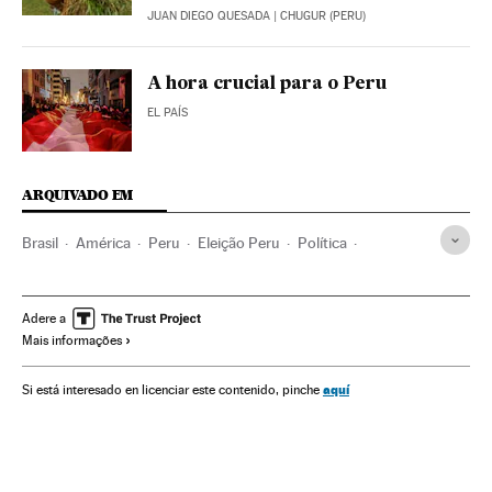
JUAN DIEGO QUESADA
| CHUGUR (PERU)
A hora crucial para o Peru
EL PAÍS
ARQUIVADO EM
Brasil
América
Peru
Eleição Peru
Política
Keiko Sofía Fujimori
Operação Lava Jato
Pedro Castillo
Eleições
América do Sul
Adere a
Mais informações
aquí
Si está interesado en licenciar este contenido, pinche