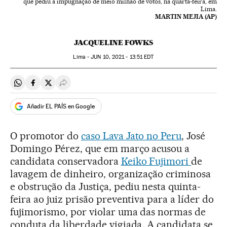
que pediu a impugnação de meio milhão de votos, na quarta-feira, em
Lima.
MARTIN MEJIA (AP)
JACQUELINE FOWKS
Lima -
JUN
10, 2021 - 13:51
EDT
Compartir en Whatsapp
Compartir en Facebook
Compartir en Twitter
Desplegar Redes Sociales
Añadir EL PAÍS en Google
O promotor do
caso Lava Jato no Peru
, José
Domingo Pérez, que em março acusou a
candidata conservadora
Keiko Fujimori
de
lavagem de dinheiro, organização criminosa
e obstrução da Justiça, pediu nesta quinta-
feira ao juiz prisão preventiva para a líder do
fujimorismo, por violar uma das normas de
conduta da liberdade vigiada. A candidata se