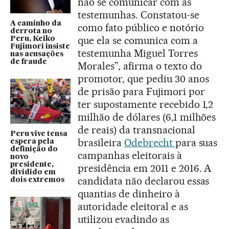
não se comunicar com as
testemunhas. Constatou-se
A caminho da
como fato público e notório
derrota no
que ela se comunica com a
Peru, Keiko
Fujimori insiste
testemunha Miguel Torres
nas acusações
de fraude
Morales”, afirma o texto do
promotor, que pediu 30 anos
de prisão para Fujimori por
ter supostamente recebido 1,2
milhão de dólares (6,1 milhões
de reais) da transnacional
Peru vive tensa
brasileira
Odebrecht
para suas
espera pela
definição do
campanhas eleitorais à
novo
presidente,
presidência em 2011 e 2016. A
dividido em
candidata não declarou essas
dois extremos
quantias de dinheiro à
autoridade eleitoral e as
utilizou evadindo as