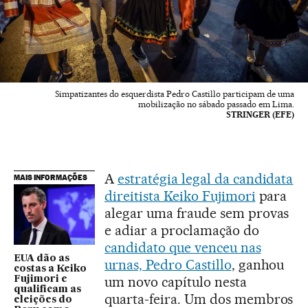
Simpatizantes do esquerdista Pedro Castillo participam de uma
mobilização no sábado passado em Lima.
STRINGER (EFE)
A
estratégia legal da candidata
MAIS INFORMAÇÕES
direitista Keiko Fujimori
para
alegar uma fraude sem provas
e adiar a proclamação do
candidato que venceu nas
EUA dão as
urnas, Pedro Castillo
, ganhou
costas a Keiko
um novo capítulo nesta
Fujimori e
qualificam as
quarta-feira. Um dos membros
eleições do