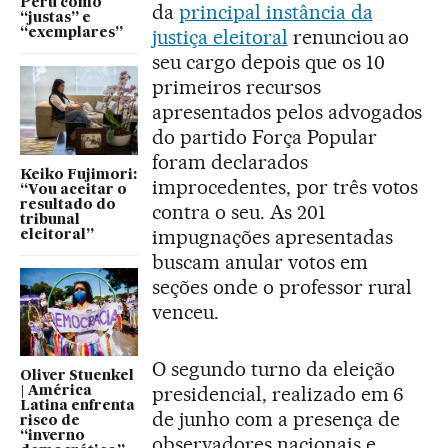
Peru como
da
principal instância da
“justas” e
justiça eleitoral
renunciou ao
“exemplares”
seu cargo depois que os 10
primeiros recursos
apresentados pelos advogados
do partido Força Popular
foram declarados
Keiko Fujimori:
improcedentes, por três votos
“Vou aceitar o
resultado do
contra o seu. As 201
tribunal
impugnações apresentadas
eleitoral”
buscam anular votos em
seções onde o professor rural
venceu.
O segundo turno da eleição
Oliver Stuenkel
presidencial, realizado em 6
| América
Latina enfrenta
de junho com a presença de
risco de
“inverno
observadores nacionais e