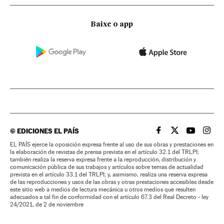
Baixe o app
©
EDICIONES EL PAÍS
EL PAÍS BRASIL EN
EL PAÍS BRASI
EL PAÍS B
EL PA
EL PAÍS ejerce la oposición expresa frente al uso de sus obras y prestaciones en
la elaboración de revistas de prensa prevista en el artículo 32.1 del TRLPI;
también realiza la reserva expresa frente a la reproducción, distribución y
comunicación pública de sus trabajos y artículos sobre temas de actualidad
prevista en el artículo 33.1 del TRLPI; y, asimismo, realiza una reserva expresa
de las reproducciones y usos de las obras y otras prestaciones accesibles desde
este sitio web a medios de lectura mecánica u otros medios que resulten
adecuados a tal fin de conformidad con el artículo 67.3 del Real Decreto - ley
24/2021, de 2 de noviembre