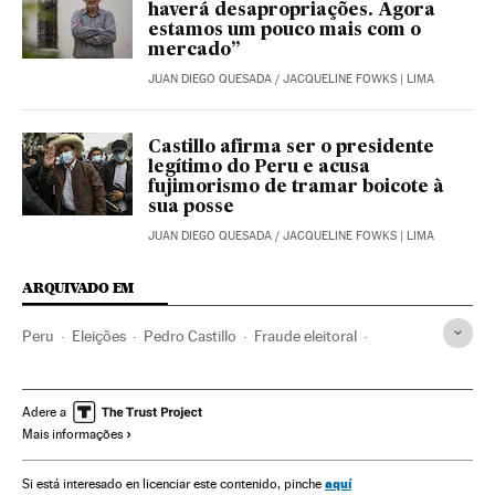
haverá desapropriações. Agora
estamos um pouco mais com o
mercado”
JUAN DIEGO QUESADA
/
JACQUELINE FOWKS
| LIMA
Castillo afirma ser o presidente
legítimo do Peru e acusa
fujimorismo de tramar boicote à
sua posse
JUAN DIEGO QUESADA
/
JACQUELINE FOWKS
| LIMA
ARQUIVADO EM
Peru
Eleições
Pedro Castillo
Fraude eleitoral
Keiko Sofía Fujimori
Lima
Tribunais
Votações
América
América Latina
Presidente
Eleição Peru
Adere a
Mais informações
OEA
HRW
José Miguel Vivanco
aquí
Si está interesado en licenciar este contenido, pinche