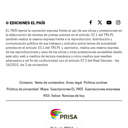
©
EDICIONES EL PAÍS
EL PAÍS BRASIL EN
EL PAÍS BRASI
EL PAÍS B
EL PA
EL PAÍS ejerce la oposición expresa frente al uso de sus obras y prestaciones en
la elaboración de revistas de prensa prevista en el artículo 32.1 del TRLPI;
también realiza la reserva expresa frente a la reproducción, distribución y
comunicación pública de sus trabajos y artículos sobre temas de actualidad
prevista en el artículo 33.1 del TRLPI; y, asimismo, realiza una reserva expresa
de las reproducciones y usos de las obras y otras prestaciones accesibles desde
este sitio web a medios de lectura mecánica u otros medios que resulten
adecuados a tal fin de conformidad con el artículo 67.3 del Real Decreto - ley
24/2021, de 2 de noviembre
Contacto
Venta de contenidos
Aviso legal
Política cookies
Política de privacidad
Mapa
Suscripciones EL PAÍS
Suscripciones empresas
RSS
Índice
Noticias de hoy