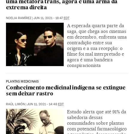
uma metáfora trans, agora é uma arma da
extrema direita
NOELIA RAMÍREZ
|
JUN 11, 2021 - 18:47
EDT
A esperada quarta parte da
saga, que chega aos cinemas
em dezembro, enfrenta uma
contradição entre sua
origem e a sua recepção: o
filme foi mal interpretado e
agora é uma bandeira
conspiracionista
PLANTAS MEDICINAIS
Conhecimento medicinal indígena se extingue
sem deixar rastro
RAÚL LIMÓN
|
JUN 11, 2021 - 14:48
EDT
Estudo alerta que até 91% da
sabedoria dessas
comunidades sobre plantas
com potencial farmacológico