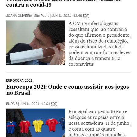
contra a covid-19
JOANA OLIVEIRA
|
São Paulo
|
JUN 11, 2021 - 12:49
EDT
A OMS e infectologistas
ressaltam que, ao contrário
do que afirmou o presidente,
além do risco de reinfecção,
pessoas imunizadas ainda
podem contrair formas leves
da doença e transmitir o
coronavírus
EUROCOPA 2021
Eurocopa 2021: Onde e como assistir aos jogos
no Brasil
EL PAÍS
|
JUN 11, 2021 - 12:01
EDT
Principal campeonato entre
seleções europeias estreia
nesta sexta-feira, 11 de junho,
e conta com as quatro
últimas campeãs mundiais.