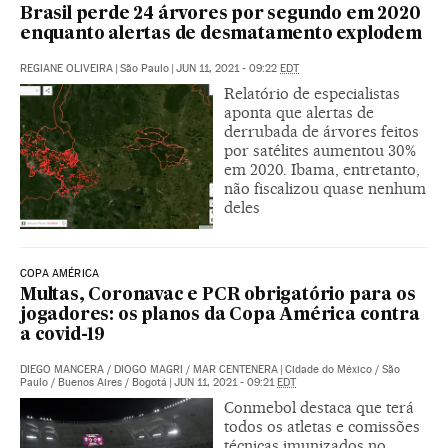
Brasil perde 24 árvores por segundo em 2020
enquanto alertas de desmatamento explodem
REGIANE OLIVEIRA
|
São Paulo
|
JUN 11, 2021 - 09:22
EDT
Relatório de especialistas
aponta que alertas de
derrubada de árvores feitos
por satélites aumentou 30%
em 2020. Ibama, entretanto,
não fiscalizou quase nenhum
deles
COPA AMÉRICA
Multas, Coronavac e PCR obrigatório para os
jogadores: os planos da Copa América contra
a covid-19
DIEGO MANCERA
/
DIOGO MAGRI
/
MAR CENTENERA
|
Cidade do México / São
Paulo / Buenos Aires / Bogotá
|
JUN 11, 2021 - 09:21
EDT
Conmebol destaca que terá
todos os atletas e comissões
técnicas imunizados no