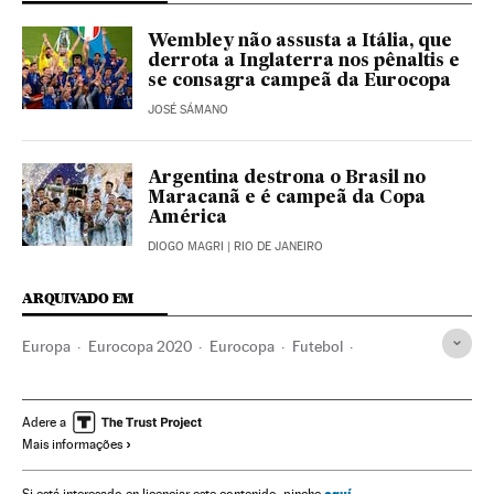
Wembley não assusta a Itália, que
derrota a Inglaterra nos pênaltis e
se consagra campeã da Eurocopa
JOSÉ SÁMANO
Argentina destrona o Brasil no
Maracanã e é campeã da Copa
América
DIOGO MAGRI
| RIO DE JANEIRO
ARQUIVADO EM
Europa
Eurocopa 2020
Eurocopa
Futebol
Esportes
Seleção italiana
Seleção holandesa
Seleção Futebol Bélgica
Seleção inglesa
Seleção croata
Adere a
Mais informações
Seleção Espanhola
Equipe alemã
Seleção francesa
Seleção Futebol Portugal
aquí
Si está interesado en licenciar este contenido, pinche