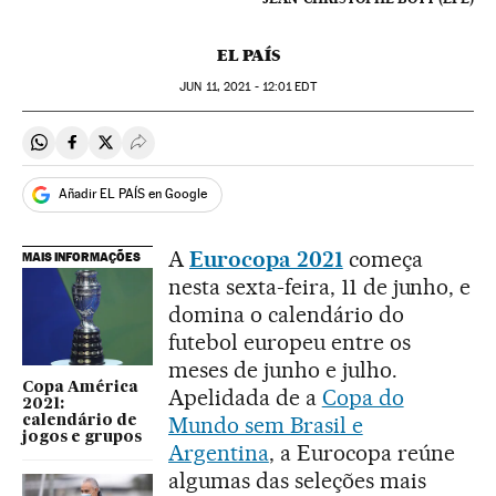
EL PAÍS
JUN
11, 2021 - 12:01
EDT
Compartir en Whatsapp
Compartir en Facebook
Compartir en Twitter
Desplegar Redes Sociales
Añadir EL PAÍS en Google
A
Eurocopa 2021
começa
MAIS INFORMAÇÕES
nesta sexta-feira, 11 de junho, e
domina o calendário do
futebol europeu entre os
meses de junho e julho.
Copa América
Apelidada de a
Copa do
2021:
Mundo sem Brasil e
calendário de
jogos e grupos
Argentina
, a Eurocopa reúne
algumas das seleções mais