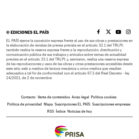
©
EDICIONES EL PAÍS
EL PAÍS BRASIL EN
EL PAÍS BRASI
EL PAÍS B
EL PA
EL PAÍS ejerce la oposición expresa frente al uso de sus obras y prestaciones en
la elaboración de revistas de prensa prevista en el artículo 32.1 del TRLPI;
también realiza la reserva expresa frente a la reproducción, distribución y
comunicación pública de sus trabajos y artículos sobre temas de actualidad
prevista en el artículo 33.1 del TRLPI; y, asimismo, realiza una reserva expresa
de las reproducciones y usos de las obras y otras prestaciones accesibles desde
este sitio web a medios de lectura mecánica u otros medios que resulten
adecuados a tal fin de conformidad con el artículo 67.3 del Real Decreto - ley
24/2021, de 2 de noviembre
Contacto
Venta de contenidos
Aviso legal
Política cookies
Política de privacidad
Mapa
Suscripciones EL PAÍS
Suscripciones empresas
RSS
Índice
Noticias de hoy