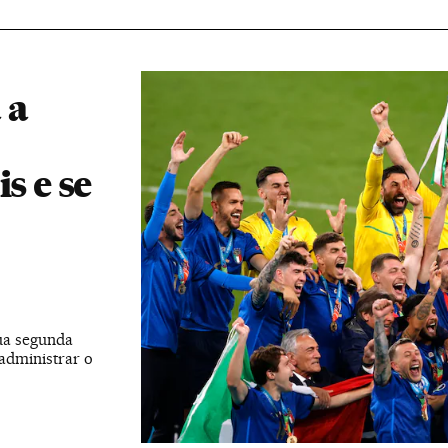
 a
s e se
sua segunda
administrar o