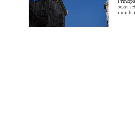
Principa
sexta-fe
mundiai