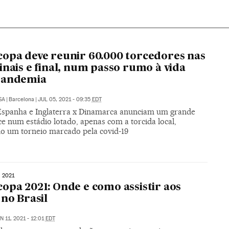
opa deve reunir 60.000 torcedores nas
inais e final, num passo rumo à vida
pandemia
SA
|
Barcelona
|
JUL 05, 2021 - 09:35
EDT
x Espanha e Inglaterra x Dinamarca anunciam um grande
e num estádio lotado, apenas com a torcida local,
o um torneio marcado pela covid-19
 2021
opa 2021: Onde e como assistir aos
 no Brasil
N 11, 2021 - 12:01
EDT