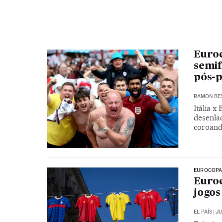
Euroc
semif
pós-
RAMON BE
Itália 
desenlac
coroand
EUROCOPA
Euroc
jogos
EL PAÍS
|
JU