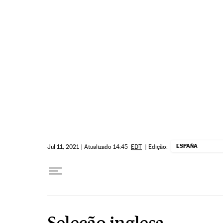
Pular para o conteúdo
ESPAÑA
Jul 11, 2021
|
Atualizado 14:45
EDT
|
Edição:
Seleção inglesa