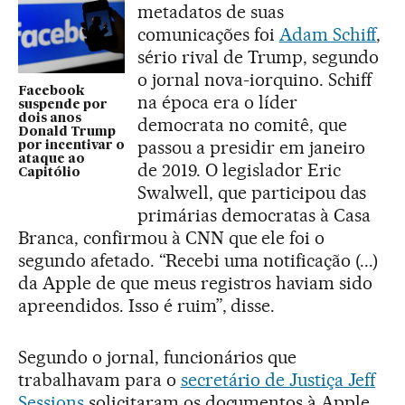
metadatos de suas
comunicações foi
Adam Schiff
,
sério rival de Trump, segundo
o jornal nova-iorquino. Schiff
Facebook
na época era o líder
suspende por
dois anos
democrata no comitê, que
Donald Trump
passou a presidir em janeiro
por incentivar o
ataque ao
de 2019. O legislador Eric
Capitólio
Swalwell, que participou das
primárias democratas à Casa
Branca, confirmou à CNN que ele foi o
segundo afetado. “Recebi uma notificação (...)
da Apple de que meus registros haviam sido
apreendidos. Isso é ruim”, disse.
Segundo o jornal, funcionários que
trabalhavam para o
secretário de Justiça Jeff
Sessions
solicitaram os documentos à Apple