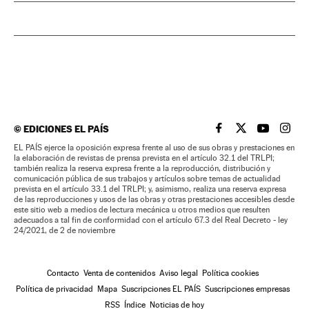
©
EDICIONES EL PAÍS
EL PAÍS BRASIL EN
EL PAÍS BRASI
EL PAÍS B
EL PA
EL PAÍS ejerce la oposición expresa frente al uso de sus obras y prestaciones en
la elaboración de revistas de prensa prevista en el artículo 32.1 del TRLPI;
también realiza la reserva expresa frente a la reproducción, distribución y
comunicación pública de sus trabajos y artículos sobre temas de actualidad
prevista en el artículo 33.1 del TRLPI; y, asimismo, realiza una reserva expresa
de las reproducciones y usos de las obras y otras prestaciones accesibles desde
este sitio web a medios de lectura mecánica u otros medios que resulten
adecuados a tal fin de conformidad con el artículo 67.3 del Real Decreto - ley
24/2021, de 2 de noviembre
Contacto
Venta de contenidos
Aviso legal
Política cookies
Política de privacidad
Mapa
Suscripciones EL PAÍS
Suscripciones empresas
RSS
Índice
Noticias de hoy