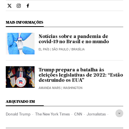
Internacional El País Brasil en Twitter
Internacional El País Brasil en Instagram
Internacional El País Brasil en Facebook
MAIS INFORMAÇÕES
Notícias sobre a pandemia de
covid-19 no Brasil e no mundo
EL PAÍS
| SÃO PAULO / BRASÍLIA
Trump prepara a batalha às
eleições legislativas de 2022: “Estão
destruindo os EUA”
AMANDA MARS
| WASHINGTON
ARQUIVADO EM
Donald Trump
The New York Times
CNN
Jornalistas
Apple
Espionagem
Estados Unidos
Rússia