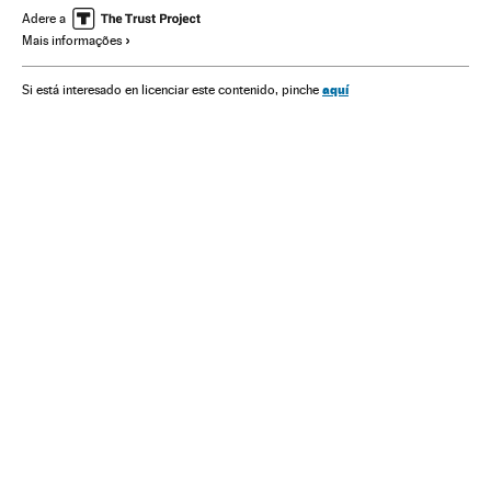
Filtração documentos
Tecnologia
Adere a
Mais informações
Partido Democrata EUA
aquí
Si está interesado en licenciar este contenido, pinche