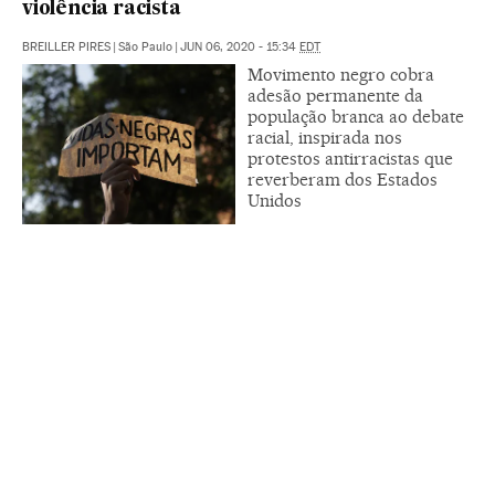
violência racista
BREILLER PIRES
|
São Paulo
|
JUN 06, 2020 - 15:34
EDT
Movimento negro cobra
adesão permanente da
população branca ao debate
racial, inspirada nos
protestos antirracistas que
reverberam dos Estados
Unidos