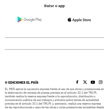
Baixe o app
©
EDICIONES EL PAÍS
EL PAÍS BRASIL EN
EL PAÍS BRASI
EL PAÍS B
EL PA
EL PAÍS ejerce la oposición expresa frente al uso de sus obras y prestaciones en
la elaboración de revistas de prensa prevista en el artículo 32.1 del TRLPI;
también realiza la reserva expresa frente a la reproducción, distribución y
comunicación pública de sus trabajos y artículos sobre temas de actualidad
prevista en el artículo 33.1 del TRLPI; y, asimismo, realiza una reserva expresa
de las reproducciones y usos de las obras y otras prestaciones accesibles desde