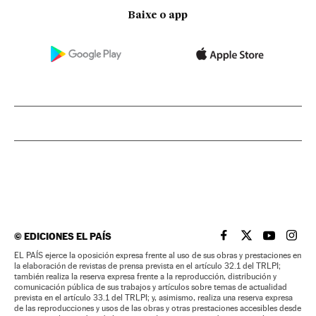
Baixe o app
©
EDICIONES EL PAÍS
EL PAÍS BRASIL EN
EL PAÍS BRASI
EL PAÍS B
EL PA
EL PAÍS ejerce la oposición expresa frente al uso de sus obras y prestaciones en
la elaboración de revistas de prensa prevista en el artículo 32.1 del TRLPI;
también realiza la reserva expresa frente a la reproducción, distribución y
comunicación pública de sus trabajos y artículos sobre temas de actualidad
prevista en el artículo 33.1 del TRLPI; y, asimismo, realiza una reserva expresa
de las reproducciones y usos de las obras y otras prestaciones accesibles desde