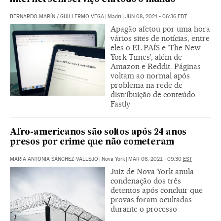
BERNARDO MARÍN
/
GUILLERMO VEGA
|
Madri
|
JUN 08, 2021 - 06:36
EDT
Apagão afetou por uma hora
vários sites de notícias, entre
eles o EL PAÍS e ‘The New
York Times’, além de
Amazon e Reddit. Páginas
voltam ao normal após
problema na rede de
distribuição de conteúdo
Fastly
Afro-americanos são soltos após 24 anos
presos por crime que não cometeram
MARÍA ANTONIA SÁNCHEZ-VALLEJO
|
Nova York
|
MAR 06, 2021 - 09:30
EST
Juiz de Nova York anula
condenação dos três
detentos após concluir que
provas foram ocultadas
durante o processo