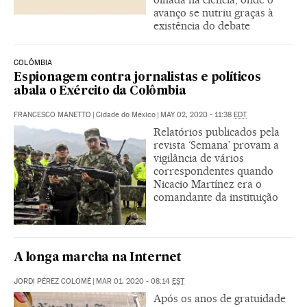
avanço se nutriu graças à
existência do debate
COLÔMBIA
Espionagem contra jornalistas e políticos
abala o Exército da Colômbia
FRANCESCO MANETTO
|
Cidade do México
|
MAY 02, 2020 - 11:38
EDT
Relatórios publicados pela
revista ‘Semana’ provam a
vigilância de vários
correspondentes quando
Nicacio Martínez era o
comandante da instituição
A longa marcha na Internet
JORDI PÉREZ COLOMÉ
|
MAR 01, 2020 - 08:14
EST
Após os anos de gratuidade