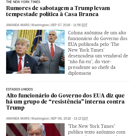
THE NEW YORK TIMES
Rumores de sabotagem a Trump levam
tempestade política à Casa Branca
AMANDA MARS
|
Washington
|
SEP 07, 2018 - 11:56
EDT
Coluna anônima de um alto
funcionário do Governo dos
EUA publicada pelo ‘The
New York Times’
desencadeia um vendaval de
“não fui eu”, do vice-
presidente ao chefe da
diplomacia
ESTADOS UNIDOS
Alto funcionário do Governo dos EUA diz que
há um grupo de “resistência” interna contra
Trump
AMANDA MARS
|
Washington
|
SEP 06, 2018 - 13:13
EDT
'The New York Times'
publica texto anônimo com