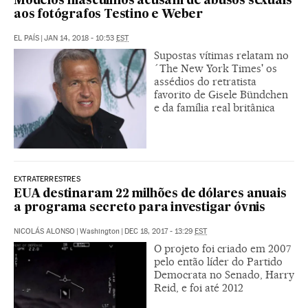
Modelos masculinos acusam de abusos sexuais
aos fotógrafos Testino e Weber
EL PAÍS
|
JAN 14, 2018 - 10:53
EST
Supostas vítimas relatam no
´The New York Times' os
assédios do retratista
favorito de Gisele Bündchen
e da família real britânica
EXTRATERRESTRES
EUA destinaram 22 milhões de dólares anuais
a programa secreto para investigar óvnis
NICOLÁS ALONSO
|
Washington
|
DEC 18, 2017 - 13:29
EST
O projeto foi criado em 2007
pelo então líder do Partido
Democrata no Senado, Harry
Reid, e foi até 2012