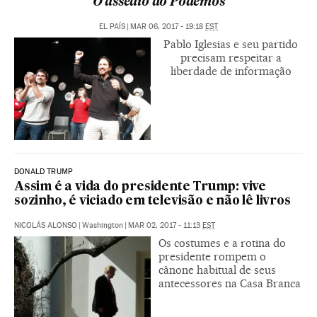
O assédio do Podemos
EL PAÍS
|
MAR 06, 2017 - 19:18
EST
Pablo Iglesias e seu partido
precisam respeitar a
liberdade de informação
DONALD TRUMP
Assim é a vida do presidente Trump: vive
sozinho, é viciado em televisão e não lê livros
NICOLÁS ALONSO
|
Washington
|
MAR 02, 2017 - 11:13
EST
Os costumes e a rotina do
presidente rompem o
cânone habitual de seus
antecessores na Casa Branca