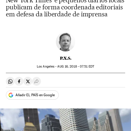
New York Times’ e pequenos diários locais
publicam de forma coordenada editoriais
em defesa da liberdade de imprensa
P.X.S.
Los Angeles -
AUG
16, 2018 - 07:51
EDT
Compartir en Whatsapp
Compartir en Facebook
Compartir en Twitter
Desplegar Redes Sociales
Añadir EL PAÍS en Google