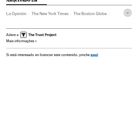
ARQUIVADO EM
La Opinión
The New York Times
The Boston Globe
Imprensa internacional
Liberdade imprensa
Donald Trump
Estados Unidos
Jornalismo
Imprensa
Adere a
Mais informações
América do Norte
América
Meios comunicação
Comunicação
aquí
Si está interesado en licenciar este contenido, pinche