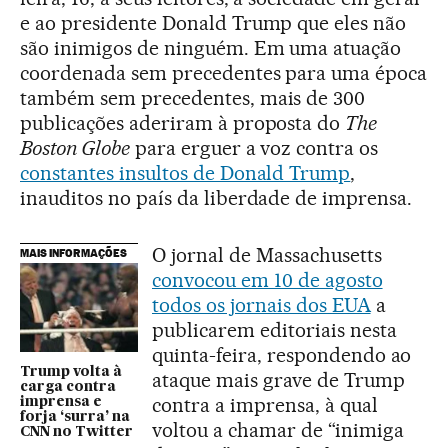
e ao presidente Donald Trump que eles não
são inimigos de ninguém. Em uma atuação
coordenada sem precedentes para uma época
também sem precedentes, mais de 300
publicações aderiram à proposta do
The
Boston Globe
para erguer a voz contra os
constantes insultos de Donald Trump
,
inauditos no país da liberdade de imprensa.
O jornal de Massachusetts
MAIS INFORMAÇÕES
convocou em 10 de agosto
todos os jornais dos EUA
a
publicarem editoriais nesta
quinta-feira, respondendo ao
Trump volta à
ataque mais grave de Trump
carga contra
contra a imprensa, à qual
imprensa e
forja ‘surra’ na
voltou a chamar de “inimiga
CNN no Twitter