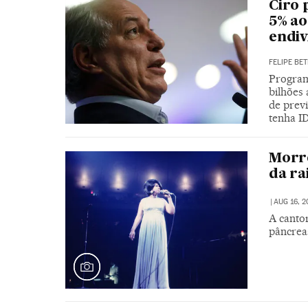
Ciro 
5% ao
endiv
FELIPE BET
Program
bilhões 
de previ
tenha I
Morre
da ra
|
AUG 16, 2
A cantor
pâncrea