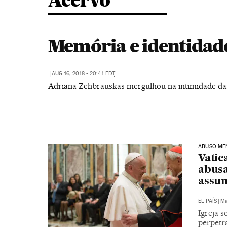
Acervo
Memória e identidad
|
AUG 16, 2018 - 20:41
EDT
Adriana Zehbrauskas mergulhou na intimidade das 
ABUSO ME
Vatic
abusa
assu
EL PAÍS
|
Ma
Igreja s
perpetr