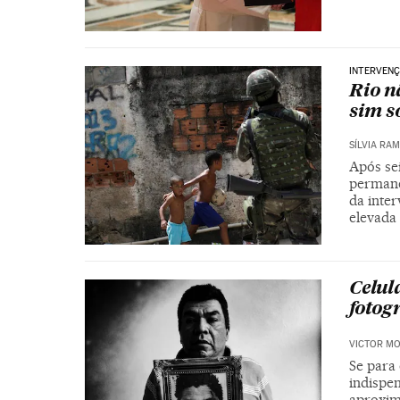
INTERVENÇ
Rio n
sim s
SÍLVIA RA
Após sei
permane
da inter
elevada
Celul
fotog
VICTOR M
Se para 
indispe
aproxim