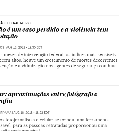
ÃO FEDERAL NO RIO
ão é um caso perdido e a violência tem
olução
MOS
|
AUG 16, 2018 - 19:35
EDT
s meses de intervenção federal, os índices mais sensíveis
cem altos, houve um crescimento de mortes decorrentes
venção e a vitimização dos agentes de segurança continua
ar: aproximações entre fotógrafo e
rafia
ORIYAMA
|
AUG 16, 2018 - 18:22
EDT
os fotojornalistas o celular se tornou uma ferramenta
nsável, para as pessoas retratadas proporcionou uma
ação mais amigável