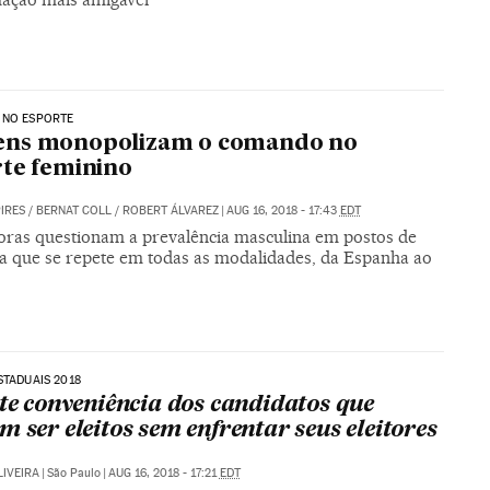
 NO ESPORTE
ns monopolizam o comando no
te feminino
PIRES
/
BERNAT COLL
/
ROBERT ÁLVAREZ
|
AUG 16, 2018 - 17:43
EDT
oras questionam a prevalência masculina em postos de
ça que se repete em todas as modalidades, da Espanha ao
STADUAIS 2018
ste conveniência dos candidatos que
m ser eleitos sem enfrentar seus eleitores
LIVEIRA
|
São Paulo
|
AUG 16, 2018 - 17:21
EDT