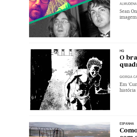
ALMUDENA
Sean On
imagem 
HQ
O bra
quadr
GIORGIA CA
Em ‘Cumb
história
ESPANHA
Como