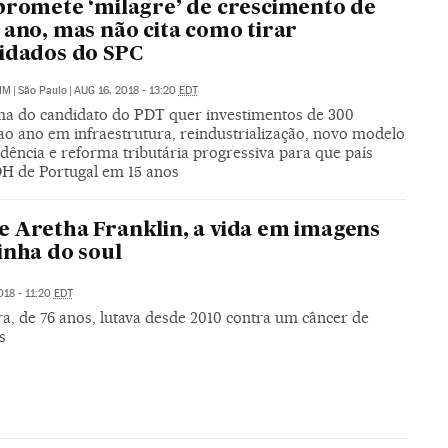
promete ‘milagre’ de crescimento de
 ano, mas não cita como tirar
idados do SPC
IM
|
São Paulo
|
AUG 16, 2018 - 13:20
EDT
a do candidato do PDT quer investimentos de 300
ao ano em infraestrutura, reindustrialização, novo modelo
dência e reforma tributária progressiva para que país
DH de Portugal em 15 anos
 Aretha Franklin, a vida em imagens
inha do soul
018 - 11:20
EDT
a, de 76 anos, lutava desde 2010 contra um câncer de
s