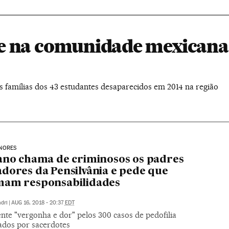
e na comunidade mexicana
famílias dos 43 estudantes desaparecidos em 2014 na região
NORES
ano chama de criminosos os padres
dores da Pensilvânia e pede que
mam responsabilidades
dri
|
AUG 16, 2018 - 20:37
EDT
ente "vergonha e dor" pelos 300 casos de pedofilia
ados por sacerdotes