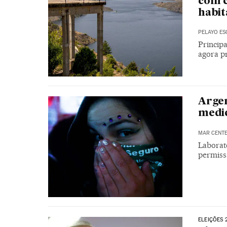
com c
habit
PELAYO E
Princip
agora p
Argen
medi
MAR CENT
Laborató
permiss
ELEIÇÕES 