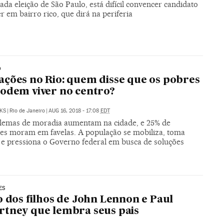
da eleição de São Paulo, está difícil convencer candidato
r em bairro rico, que dirá na periferia
O
ções no Rio: quem disse que os pobres
odem viver no centro?
KS
|
Rio de Janeiro
|
AUG 16, 2018 - 17:08
EDT
lemas de moradia aumentam na cidade, e 25% de
tes moram em favelas. A população se mobiliza, toma
 e pressiona o Governo federal em busca de soluções
ES
o dos filhos de John Lennon e Paul
tney que lembra seus pais