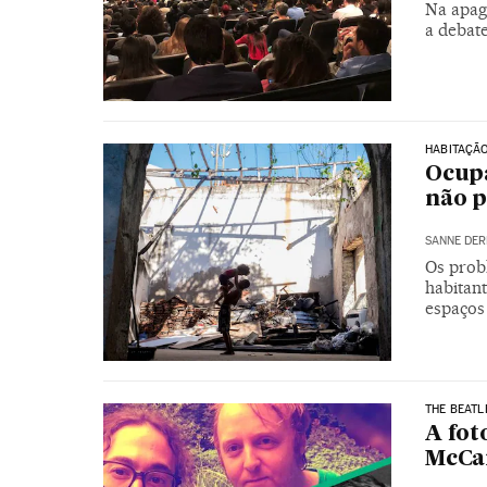
Na apaga
a debate
HABITAÇÃ
Ocupa
não p
SANNE DER
Os prob
habitan
espaços
THE BEATL
A fot
McCar