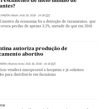
rescimento de meio milhão de
antes?
SCANDÓN
|
Madri
|
AUG 16, 2018 - 14:36
EDT
al motivo da economia foi a detecção de vazamentos, que
rovoca perdas de apenas 3,2%, metade do que em 2010
tina autoriza produção de
camento abortivo
ENERA
|
Buenos Aires
|
AUG 16, 2018 - 14:16
EDT
rio venderá misoprostol a hospitais e já solicitou
ão para distribuí-lo em farmácias
2018