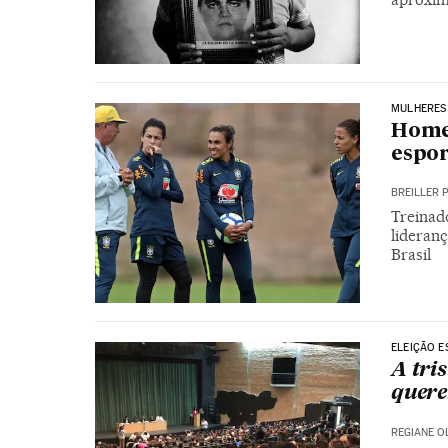
MULHERES
Home
espor
BREILLER 
Treinad
lideran
Brasil
ELEIÇÃO E
A tri
quere
REGIANE O