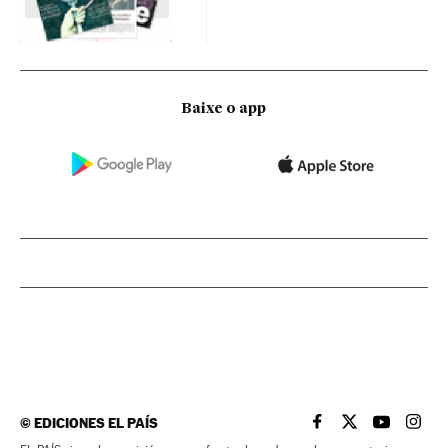
Baixe o app
©
EDICIONES EL PAÍS
EL PAÍS BRASIL EN
EL PAÍS BRASI
EL PAÍS B
EL PA