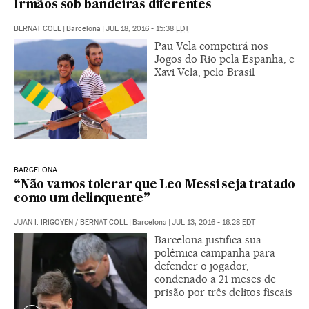
Irmãos sob bandeiras diferentes
BERNAT COLL
|
Barcelona
|
JUL 18, 2016 - 15:38
EDT
Pau Vela competirá nos
Jogos do Rio pela Espanha, e
Xavi Vela, pelo Brasil
BARCELONA
“Não vamos tolerar que Leo Messi seja tratado
como um delinquente”
JUAN I. IRIGOYEN
/
BERNAT COLL
|
Barcelona
|
JUL 13, 2016 - 16:28
EDT
Barcelona justifica sua
polêmica campanha para
defender o jogador,
condenado a 21 meses de
prisão por três delitos fiscais