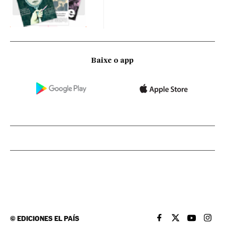
Baixe o app
©
EDICIONES EL PAÍS
EL PAÍS BRASIL EN
EL PAÍS BRASI
EL PAÍS B
EL PA