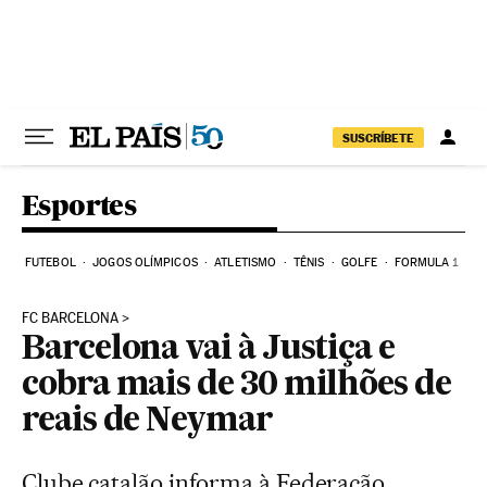
Pular para o conteúdo
SUSCRÍBETE
Esportes
FUTEBOL
JOGOS OLÍMPICOS
ATLETISMO
TÊNIS
GOLFE
FORMULA 1
FC BARCELONA
Barcelona vai à Justiça e
cobra mais de 30 milhões de
reais de Neymar
Clube catalão informa à Federação