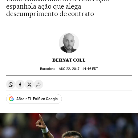
espanhola ação que alega
descumprimento de contrato
BERNAT COLL
Barcelona -
AUG
22, 2017 - 14:46
EDT
Compartir en Whatsapp
Compartir en Facebook
Compartir en Twitter
Desplegar Redes Sociales
Añadir EL PAÍS en Google