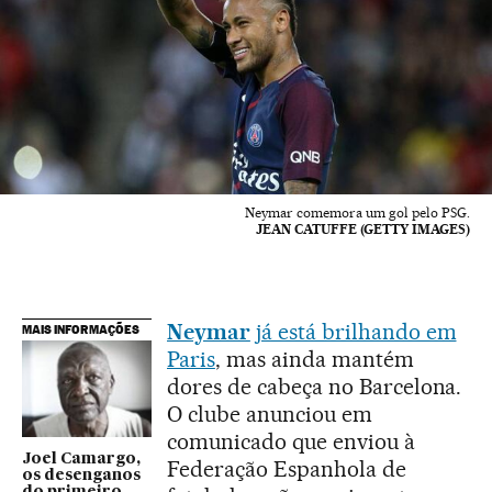
Neymar comemora um gol pelo PSG.
JEAN CATUFFE (GETTY IMAGES)
Neymar
já está brilhando em
MAIS INFORMAÇÕES
Paris
, mas ainda mantém
dores de cabeça no Barcelona.
O clube anunciou em
comunicado que enviou à
Joel Camargo,
Federação Espanhola de
os desenganos