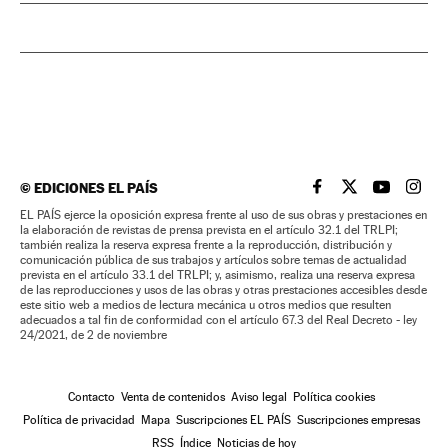
©
EDICIONES EL PAÍS
EL PAÍS BRASIL EN
EL PAÍS BRASI
EL PAÍS B
EL PA
EL PAÍS ejerce la oposición expresa frente al uso de sus obras y prestaciones en
la elaboración de revistas de prensa prevista en el artículo 32.1 del TRLPI;
también realiza la reserva expresa frente a la reproducción, distribución y
comunicación pública de sus trabajos y artículos sobre temas de actualidad
prevista en el artículo 33.1 del TRLPI; y, asimismo, realiza una reserva expresa
de las reproducciones y usos de las obras y otras prestaciones accesibles desde
este sitio web a medios de lectura mecánica u otros medios que resulten
adecuados a tal fin de conformidad con el artículo 67.3 del Real Decreto - ley
24/2021, de 2 de noviembre
Contacto
Venta de contenidos
Aviso legal
Política cookies
Política de privacidad
Mapa
Suscripciones EL PAÍS
Suscripciones empresas
RSS
Índice
Noticias de hoy