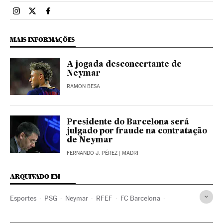
Esportes El País Brasil en Instagram
Esportes El País Brasil en Twitter
Esportes El País Brasil en Facebook
MAIS INFORMAÇÕES
A jogada desconcertante de
Neymar
RAMON BESA
Presidente do Barcelona será
julgado por fraude na contratação
de Neymar
FERNANDO J. PÉREZ
| MADRI
ARQUIVADO EM
Esportes
PSG
Neymar
RFEF
FC Barcelona
Federación española
Times esportes
Futebol