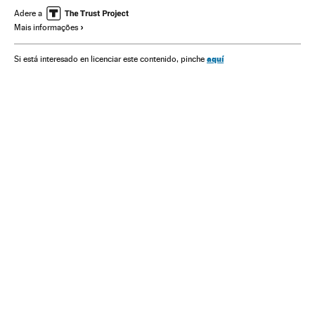
Federaciones deportivas
Organizações desportivas
Adere a
Mais informações
aquí
Si está interesado en licenciar este contenido, pinche