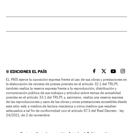
©
EDICIONES EL PAÍS
EL PAÍS BRASIL EN
EL PAÍS BRASI
EL PAÍS B
EL PA
EL PAÍS ejerce la oposición expresa frente al uso de sus obras y prestaciones en
la elaboración de revistas de prensa prevista en el artículo 32.1 del TRLPI;
también realiza la reserva expresa frente a la reproducción, distribución y
comunicación pública de sus trabajos y artículos sobre temas de actualidad
prevista en el artículo 33.1 del TRLPI; y, asimismo, realiza una reserva expresa
de las reproducciones y usos de las obras y otras prestaciones accesibles desde
este sitio web a medios de lectura mecánica u otros medios que resulten
adecuados a tal fin de conformidad con el artículo 67.3 del Real Decreto - ley
24/2021, de 2 de noviembre