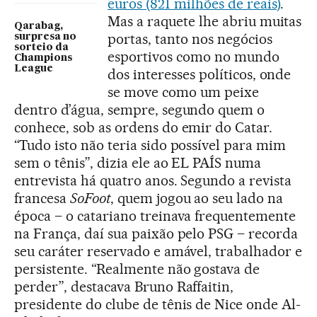
euros (821 milhões de reais)
.
Mas a raquete lhe abriu muitas
Qarabag,
portas, tanto nos negócios
surpresa no
sorteio da
esportivos como no mundo
Champions
League
dos interesses políticos, onde
se move como um peixe
dentro d’água, sempre, segundo quem o
conhece, sob as ordens do emir do Catar.
“Tudo isto não teria sido possível para mim
sem o tênis”, dizia ele ao EL PAÍS numa
entrevista há quatro anos. Segundo a revista
francesa
SoFoot
, quem jogou ao seu lado na
época – o catariano treinava frequentemente
na França, daí sua paixão pelo PSG – recorda
seu caráter reservado e amável, trabalhador e
persistente. “Realmente não gostava de
perder”, destacava Bruno Raffaitin,
presidente do clube de tênis de Nice onde Al-