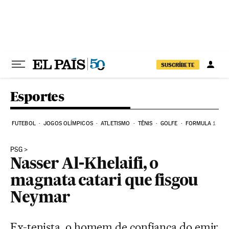
Pular para o conteúdo
SUSCRÍBETE
Esportes
FUTEBOL
JOGOS OLÍMPICOS
ATLETISMO
TÊNIS
GOLFE
FORMULA 1
PSG
Nasser Al-Khelaifi, o
magnata catari que fisgou
Neymar
Ex-tenista, o homem de confiança do emir