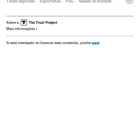
Times esportes
Esportistas
PSG
Nasser Al-Khelaïfi
Neymar
UEFA
FC Barcelona
Mercado fichajes
Contratos
Organizações desportivas
Adere a
Mais informações
Champions League 2017/2018
Champions League
Futebol
Competições
Esportes
aquí
Si está interesado en licenciar este contenido, pinche