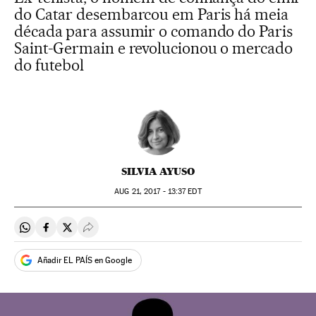
do Catar desembarcou em Paris há meia
década para assumir o comando do Paris
Saint-Germain e revolucionou o mercado
do futebol
SILVIA AYUSO
AUG
21, 2017 - 13:37
EDT
Compartir en Whatsapp
Compartir en Facebook
Compartir en Twitter
Desplegar Redes Sociales
Añadir EL PAÍS en Google