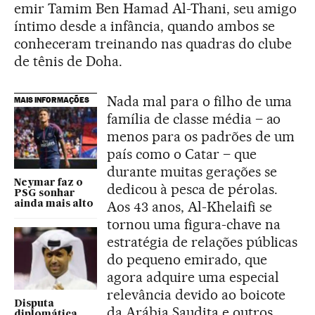
emir Tamim Ben Hamad Al-Thani, seu amigo
íntimo desde a infância, quando ambos se
conheceram treinando nas quadras do clube
de tênis de Doha.
Nada mal para o filho de uma
MAIS INFORMAÇÕES
família de classe média – ao
menos para os padrões de um
país como o Catar – que
durante muitas gerações se
Neymar faz o
dedicou à pesca de pérolas.
PSG sonhar
Aos 43 anos, Al-Khelaifi se
ainda mais alto
tornou uma figura-chave na
estratégia de relações públicas
do pequeno emirado, que
agora adquire uma especial
relevância devido ao boicote
Disputa
da Arábia Saudita e outros
diplomática