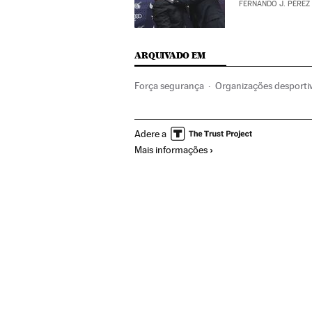
FERNANDO J. PÉREZ
ARQUIVADO EM
Força segurança
Organizações desporti
Sandro Rosell
CBF
Guardia Civil
FC 
Adere a
Federaciones deportivas
Futebol
Corr
Mais informações