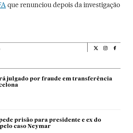
FA
que renunciou depois da investigação
a
Internacional El Pa
Internacional
Internac
á julgado por fraude em transferência
celona
ede prisão para presidente e ex do
 pelo caso Neymar