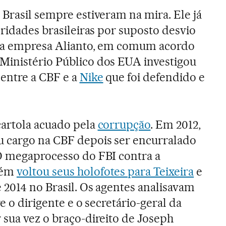
 Brasil sempre estiveram na mira. Ele já
oridades brasileiras por suposto desvio
sua empresa Alianto, em comum acordo
Ministério Público dos EUA investigou
entre a CBF e a
Nike
que foi defendido e
cartola acuado pela
corrupção
. Em 2012,
u cargo na CBF depois ser encurralado
O megaprocesso do FBI contra a
bém
voltou seus holofotes para Teixeira
e
 2014 no Brasil. Os agentes analisavam
e o dirigente e o secretário-geral da
 sua vez o braço-direito de Joseph