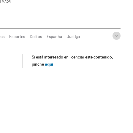
| MADRI
vas
Esportes
Delitos
Espanha
Justiça
Barcelona
Catalunha
Times esportes
Si está interesado en licenciar este contenido,
upção
aquí
pinche