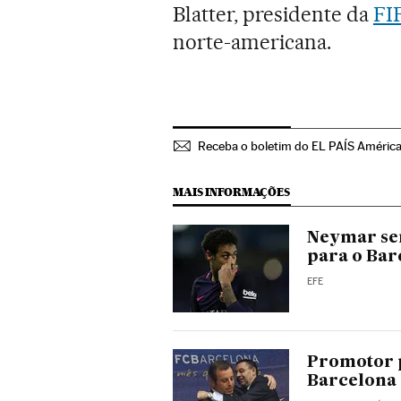
Blatter, presidente da
FI
norte-americana.
Receba o boletim do EL PAÍS Améric
MAIS INFORMAÇÕES
Neymar ser
para o Bar
EFE
Promotor p
Barcelona