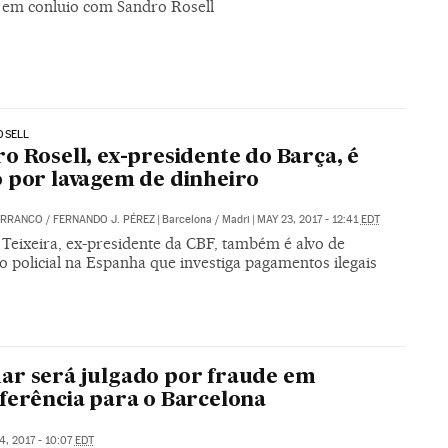
 em conluio com Sandro Rosell
OSELL
o Rosell, ex-presidente do Barça, é
 por lavagem de dinheiro
ARRANCO
/
FERNANDO J. PÉREZ
|
Barcelona / Madri
|
MAY 23, 2017 - 12:41
EDT
 Teixeira, ex-presidente da CBF, também é alvo de
 policial na Espanha que investiga pagamentos ilegais
r será julgado por fraude em
ferência para o Barcelona
4, 2017 - 10:07
EDT