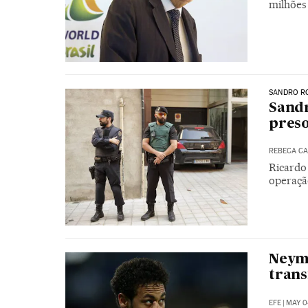
milhões
SANDRO R
Sandr
preso
REBECA C
Ricardo
operação
Neyma
trans
EFE
|
MAY 0