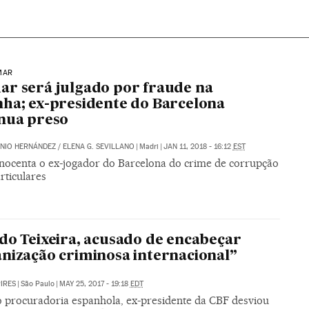
MAR
r será julgado por fraude na
ha; ex-presidente do Barcelona
nua preso
NIO HERNÁNDEZ
/
ELENA G. SEVILLANO
|
Madri
|
JAN 11, 2018 - 16:12
EST
 inocenta o ex-jogador do Barcelona do crime de corrupção
rticulares
do Teixeira, acusado de encabeçar
nização criminosa internacional”
PIRES
|
São Paulo
|
MAY 25, 2017 - 19:18
EDT
 procuradoria espanhola, ex-presidente da CBF desviou