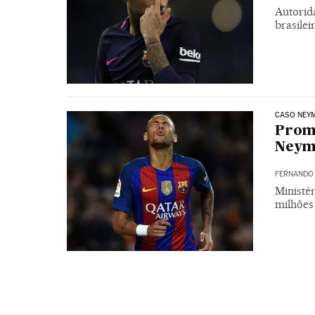
Autorid
brasilei
CASO NEY
Promo
Neyma
FERNANDO 
Ministé
milhões