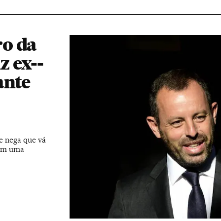
o da
z ex--
ante
e nega que vá
com uma