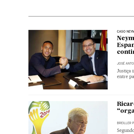
CASO NEY
Neyma
Espan
conti
JOSÉ ANTO
Justiça
entre pa
Ricar
“orga
BREILLER 
Segundo