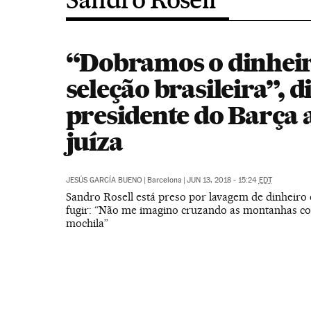
“Dobramos o dinheir
seleção brasileira”, di
presidente do Barça 
juíza
JESÚS GARCÍA BUENO
|
Barcelona
|
JUN 13, 2018 - 15:24
EDT
Sandro Rosell está preso por lavagem de dinheiro 
fugir: “Não me imagino cruzando as montanhas 
mochila”