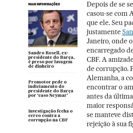
Depois de se se
MAIS INFORMAÇÕES
casou-se com A
que ele. Seu p
justamente
San
Janeiro, onde 
encarregado de
Sandro Rosell, ex-
CBF. A amizade 
presidente do Barça,
é preso por lavagem
de dinheiro
de corrupção. 
Alemanha, a con
Promotor pede o
encontrar o am
indiciamento do
presidente do Barça
antes da última
por ‘caso Neymar’
maior responsáv
Investigação fecha o
se manteve dis
cerco contra a
corrupção na CBF
rejeição à sua f