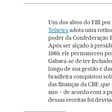
Um dos alvos do FBI por
Teixeira
adota uma rotina
poder da Confederação Br
Após ser alçado à presid
1989, ele permaneceu por
Gabava-se de ter fechado
longo de sua gestão e d
brasileira conquistou s
das finanças da CBF, qu
ano – de acordo com a pr
dessas receitas foi desv