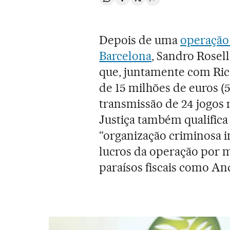
Compartir en Whatsapp
Compartir en Facebook
Compartir en Twitter
Desplegar Redes Soci
Depois de uma
operação 
Barcelona
, Sandro Rosel
que, juntamente com Rica
de 15 milhões de euros (5
transmissão de 24 jogos r
Justiça também qualifica 
“organização criminosa i
lucros da operação por 
paraísos fiscais como An