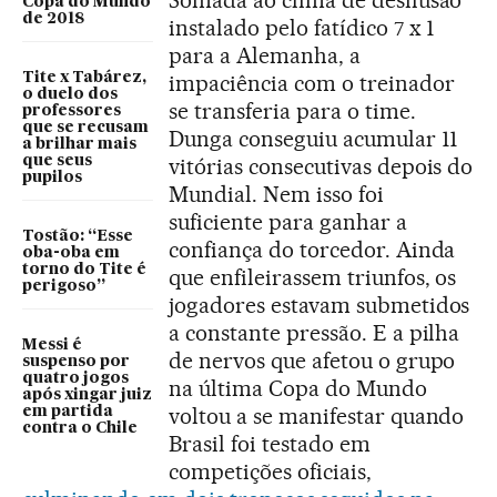
Somada ao clima de desilusão
Copa do Mundo
de 2018
instalado pelo fatídico 7 x 1
para a Alemanha, a
Tite x Tabárez,
impaciência com o treinador
o duelo dos
se transferia para o time.
professores
que se recusam
Dunga conseguiu acumular 11
a brilhar mais
que seus
vitórias consecutivas depois do
pupilos
Mundial. Nem isso foi
suficiente para ganhar a
Tostão: “Esse
confiança do torcedor. Ainda
oba-oba em
torno do Tite é
que enfileirassem triunfos, os
perigoso”
jogadores estavam submetidos
a constante pressão. E a pilha
Messi é
de nervos que afetou o grupo
suspenso por
quatro jogos
na última Copa do Mundo
após xingar juiz
voltou a se manifestar quando
em partida
contra o Chile
Brasil foi testado em
competições oficiais,