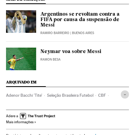
Argentinos se revoltam contra a
FIFA por causa da suspensão de
Messi
RAMIRO BARREIRO
| BUENOS AIRES
Neymar voa sobre Messi
RAMON BESA
ARQUIVADO EM
Adenor Bacchi 'Tite'
Seleção Brasileira Futebol
CBF
Copa do Mundo 2018
Neymar
Seleções esportivas
FIFA
Copa do Mundo Futebol
Copa do mundo
Adere a
Mais informações
Futebol
Federaciones deportivas
Brasil
Esportes