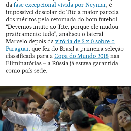
da
fase excepcional vivida por Neymar
, é
impossível descolar de Tite a maior parcela
dos méritos pela retomada do bom futebol.
“Devemos muito ao Tite, porque ele mudou
praticamente tudo”, analisou o lateral
Marcelo depois da
vitória de 3 x 0 sobre o
Paraguai
, que fez do Brasil a primeira seleção
classificada para a
Copa do Mundo 2018
nas
Eliminatórias – a Rússia já estava garantida
como país-sede.