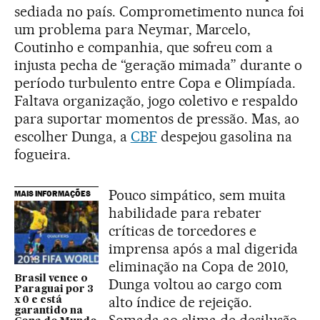
sediada no país. Comprometimento nunca foi
um problema para Neymar, Marcelo,
Coutinho e companhia, que sofreu com a
injusta pecha de “geração mimada” durante o
período turbulento entre Copa e Olimpíada.
Faltava organização, jogo coletivo e respaldo
para suportar momentos de pressão. Mas, ao
escolher Dunga, a
CBF
despejou gasolina na
fogueira.
Pouco simpático, sem muita
MAIS INFORMAÇÕES
habilidade para rebater
críticas de torcedores e
imprensa após a mal digerida
eliminação na Copa de 2010,
Brasil vence o
Dunga voltou ao cargo com
Paraguai por 3
alto índice de rejeição.
x 0 e está
garantido na