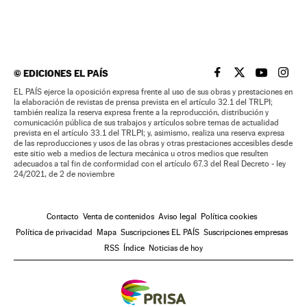
©
EDICIONES EL PAÍS
EL PAÍS BRASIL EN
EL PAÍS BRASI
EL PAÍS B
EL PA
EL PAÍS ejerce la oposición expresa frente al uso de sus obras y prestaciones en
la elaboración de revistas de prensa prevista en el artículo 32.1 del TRLPI;
también realiza la reserva expresa frente a la reproducción, distribución y
comunicación pública de sus trabajos y artículos sobre temas de actualidad
prevista en el artículo 33.1 del TRLPI; y, asimismo, realiza una reserva expresa
de las reproducciones y usos de las obras y otras prestaciones accesibles desde
este sitio web a medios de lectura mecánica u otros medios que resulten
adecuados a tal fin de conformidad con el artículo 67.3 del Real Decreto - ley
24/2021, de 2 de noviembre
Contacto
Venta de contenidos
Aviso legal
Política cookies
Política de privacidad
Mapa
Suscripciones EL PAÍS
Suscripciones empresas
RSS
Índice
Noticias de hoy