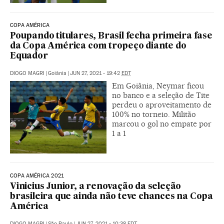
COPA AMÉRICA
Poupando titulares, Brasil fecha primeira fase
da Copa América com tropeço diante do
Equador
DIOGO MAGRI
|
Goiânia
|
JUN 27, 2021 - 19:42
EDT
Em Goiânia, Neymar ficou
no banco e a seleção de Tite
perdeu o aproveitamento de
100% no torneio. Militão
marcou o gol no empate por
1 a 1
COPA AMÉRICA 2021
Vinicius Junior, a renovação da seleção
brasileira que ainda não teve chances na Copa
América
DIOGO MAGRI
|
São Paulo
|
JUN 27, 2021 - 10:38
EDT