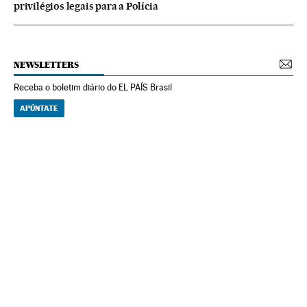
privilégios legais para a Polícia
NEWSLETTERS
Receba o boletim diário do EL PAÍS Brasil
APÚNTATE
NEWSLETTERS
Boletín de América
Cada semana en tu cuenta de correo una selección de las noticias,
reportajes y análisis de los periodistas de EL PAÍS con los acontecimientos
más relevantes del continente.