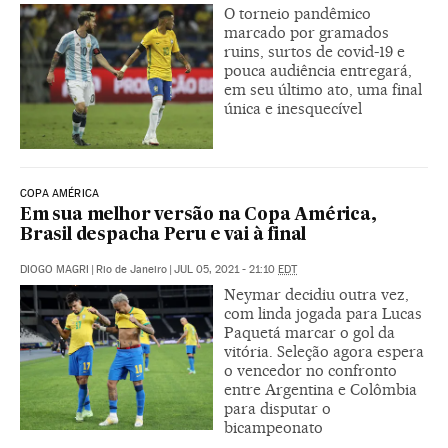
O torneio pandêmico
marcado por gramados
ruins, surtos de covid-19 e
pouca audiência entregará,
em seu último ato, uma final
única e inesquecível
COPA AMÉRICA
Em sua melhor versão na Copa América,
Brasil despacha Peru e vai à final
DIOGO MAGRI
|
Rio de Janeiro
|
JUL 05, 2021 - 21:10
EDT
Neymar decidiu outra vez,
com linda jogada para Lucas
Paquetá marcar o gol da
vitória. Seleção agora espera
o vencedor no confronto
entre Argentina e Colômbia
para disputar o
bicampeonato