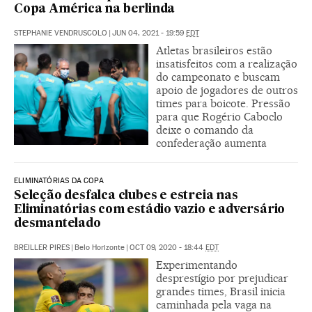
Copa América na berlinda
STEPHANIE VENDRUSCOLO
|
JUN 04, 2021 - 19:59
EDT
Atletas brasileiros estão
insatisfeitos com a realização
do campeonato e buscam
apoio de jogadores de outros
times para boicote. Pressão
para que Rogério Caboclo
deixe o comando da
confederação aumenta
ELIMINATÓRIAS DA COPA
Seleção desfalca clubes e estreia nas
Eliminatórias com estádio vazio e adversário
desmantelado
BREILLER PIRES
|
Belo Horizonte
|
OCT 09, 2020 - 18:44
EDT
Experimentando
desprestígio por prejudicar
grandes times, Brasil inicia
caminhada pela vaga na