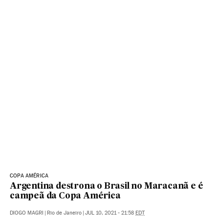
COPA AMÉRICA
Argentina destrona o Brasil no Maracanã e é
campeã da Copa América
DIOGO MAGRI
|
Rio de Janeiro
|
JUL 10, 2021 - 21:58
EDT