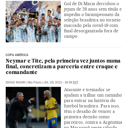
Gol de Di Maria derrubou o
jejum de 28 anos sem título e
impediu o bicampeonato da
seleção brasileira no torneio
marcado pela covid-19 com
final desorganizada fora de
campo
COPA AMÉRICA
Neymar e Tite, pela primeira vez juntos numa
final, concretizam a parceria entre craque e
comandante
DIOGO MAGRI
|
São Paulo
|
JUL 09, 2021 - 19:38
EDT
Atacante e treinador se
ajudam a trilhar um caminho
para entrar na história do
futebol brasileiro. Para isso,
têm o desafio de vencer a
primeira decisão como
parceiros, contra a Argentina
no Maracanã neste sábado