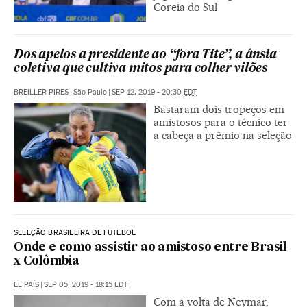
Coreia do Sul
Dos apelos a presidente ao “fora Tite”, a ânsia
coletiva que cultiva mitos para colher vilões
BREILLER PIRES
|
São Paulo
|
SEP 12, 2019 - 20:30
EDT
Bastaram dois tropeços em
amistosos para o técnico ter
a cabeça a prêmio na seleção
SELEÇÃO BRASILEIRA DE FUTEBOL
Onde e como assistir ao amistoso entre Brasil
x Colômbia
EL PAÍS
|
SEP 05, 2019 - 18:15
EDT
Com a volta de Neymar,