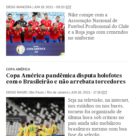
DIEGO MANCERA
|
JUN 19, 2021 - 09:20
EDT
Nike rompe com a
Associação Nacional de
Futebol Profissional do Chile
e a Roja joga com remendos
no uniforme
COPA AMÉRICA
Copa América pandêmica disputa holofotes
com o Brasileirão e não arrebata torcedores
DIOGO MAGRI
|
São Paulo / Rio de Janeiro
|
JUN 18, 2021 - 17:18
EDT
Seja na televisão, na internet,
nos estádios ou nos bares,
torneio foi organizado de
última hora sob críticas no
país ainda não mobilizou
brasileiros mesmo com boa
fase da seleção