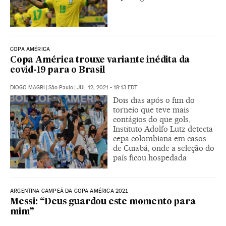
COPA AMÉRICA
Copa América trouxe variante inédita da
covid-19 para o Brasil
DIOGO MAGRI
|
São Paulo
|
JUL 12, 2021 - 18:13
EDT
Dois dias após o fim do
torneio que teve mais
contágios do que gols,
Instituto Adolfo Lutz detecta
cepa colombiana em casos
de Cuiabá, onde a seleção do
país ficou hospedada
ARGENTINA CAMPEÃ DA COPA AMÉRICA 2021
Messi: “Deus guardou este momento para
mim”