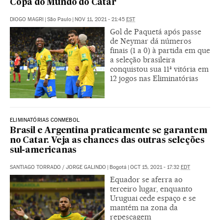
Copa do Mundo do Catar
DIOGO MAGRI
|
São Paulo
|
NOV 11, 2021 - 21:45
EST
Gol de Paquetá após passe
de Neymar dá números
finais (1 a 0) à partida em que
a seleção brasileira
conquistou sua 11ª vitória em
12 jogos nas Eliminatórias
ELIMINATÓRIAS CONMEBOL
Brasil e Argentina praticamente se garantem
no Catar. Veja as chances das outras seleções
sul-americanas
SANTIAGO TORRADO
/
JORGE GALINDO
|
Bogotá
|
OCT 15, 2021 - 17:32
EDT
Equador se aferra ao
terceiro lugar, enquanto
Uruguai cede espaço e se
mantém na zona da
repescagem