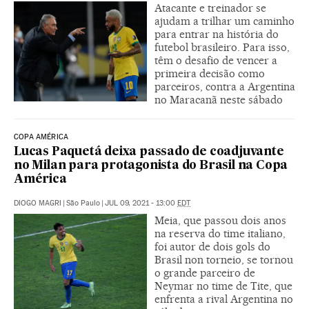
Atacante e treinador se
ajudam a trilhar um caminho
para entrar na história do
futebol brasileiro. Para isso,
têm o desafio de vencer a
primeira decisão como
parceiros, contra a Argentina
no Maracanã neste sábado
COPA AMÉRICA
Lucas Paquetá deixa passado de coadjuvante
no Milan para protagonista do Brasil na Copa
América
DIOGO MAGRI
|
São Paulo
|
JUL 09, 2021 - 13:00
EDT
Meia, que passou dois anos
na reserva do time italiano,
foi autor de dois gols do
Brasil non torneio, se tornou
o grande parceiro de
Neymar no time de Tite, que
enfrenta a rival Argentina no