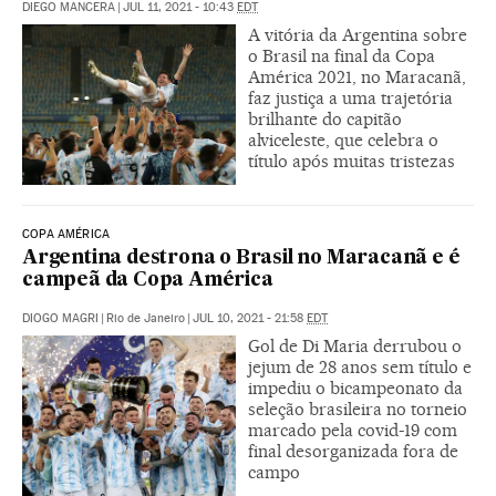
DIEGO MANCERA
|
JUL 11, 2021 - 10:43
EDT
A vitória da Argentina sobre
o Brasil na final da Copa
América 2021, no Maracanã,
faz justiça a uma trajetória
brilhante do capitão
alviceleste, que celebra o
título após muitas tristezas
COPA AMÉRICA
Argentina destrona o Brasil no Maracanã e é
campeã da Copa América
DIOGO MAGRI
|
Rio de Janeiro
|
JUL 10, 2021 - 21:58
EDT
Gol de Di Maria derrubou o
jejum de 28 anos sem título e
impediu o bicampeonato da
seleção brasileira no torneio
marcado pela covid-19 com
final desorganizada fora de
campo