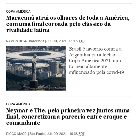
COPA AMÉRICA
Maracanã atrai os olhares de toda a América,
com uma final coroada pelo clássico da
rivalidade latina
RAMON BESA
|
Barcelona
|
JUL 10, 2021 - 09:02
EDT
Brasil é favorito contra a
Argentina para fechar a
Copa América 2021, num
torneio altamente
influenciado pela covid-19
COPA AMÉRICA
Neymar e Tite, pela primeira vez juntos numa
final, concretizam a parceria entre craque e
comandante
DIOGO MAGRI
|
São Paulo
|
JUL 09, 2021 - 19:38
EDT