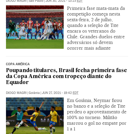
DIOGO MAGRI
|
São Paulo
|
JUN 30, 2021 - 13:23
EDT
Primeira fase mata-mata da
competição começa nesta
sexta-feira, 2 de julho,
quando a seleção de Tite
encara os veteranos do
Chile. Grandes duelos entre
adversários só devem
ocorrer mais adiante
COPA AMÉRICA
Poupando titulares, Brasil fecha primeira fase
da Copa América com tropeço diante do
Equador
DIOGO MAGRI
|
Goiânia
|
JUN 27, 2021 - 19:42
EDT
Em Goiânia, Neymar ficou
no banco e a seleção de Tite
perdeu o aproveitamento de
100% no torneio. Militão
marcou o gol no empate por
1 a 1