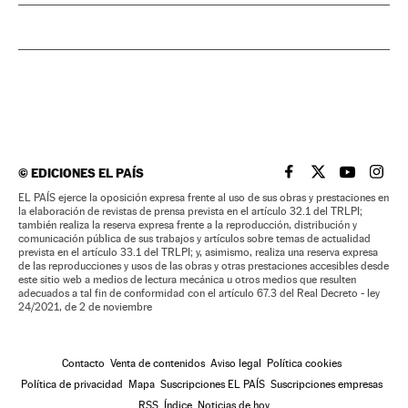
©
EDICIONES EL PAÍS
EL PAÍS BRASIL EN
EL PAÍS BRASI
EL PAÍS B
EL PA
EL PAÍS ejerce la oposición expresa frente al uso de sus obras y prestaciones en
la elaboración de revistas de prensa prevista en el artículo 32.1 del TRLPI;
también realiza la reserva expresa frente a la reproducción, distribución y
comunicación pública de sus trabajos y artículos sobre temas de actualidad
prevista en el artículo 33.1 del TRLPI; y, asimismo, realiza una reserva expresa
de las reproducciones y usos de las obras y otras prestaciones accesibles desde
este sitio web a medios de lectura mecánica u otros medios que resulten
adecuados a tal fin de conformidad con el artículo 67.3 del Real Decreto - ley
24/2021, de 2 de noviembre
Contacto
Venta de contenidos
Aviso legal
Política cookies
Política de privacidad
Mapa
Suscripciones EL PAÍS
Suscripciones empresas
RSS
Índice
Noticias de hoy