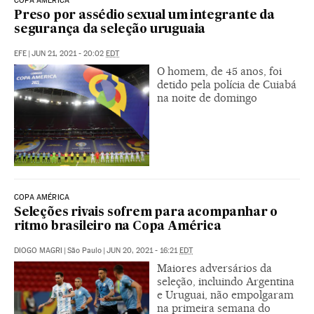
COPA AMÉRICA
Preso por assédio sexual um integrante da
segurança da seleção uruguaia
EFE
|
JUN 21, 2021 - 20:02
EDT
O homem, de 45 anos, foi
detido pela polícia de Cuiabá
na noite de domingo
COPA AMÉRICA
Seleções rivais sofrem para acompanhar o
ritmo brasileiro na Copa América
DIOGO MAGRI
|
São Paulo
|
JUN 20, 2021 - 16:21
EDT
Maiores adversários da
seleção, incluindo Argentina
e Uruguai, não empolgaram
na primeira semana do