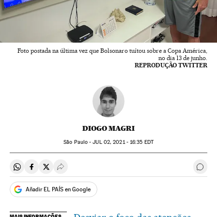
Foto postada na última vez que Bolsonaro tuítou sobre a Copa América,
no dia 13 de junho.
REPRODUÇÃO TWITTER
DIOGO MAGRI
São Paulo -
JUL
02, 2021 - 16:35
EDT
Compartir en Whatsapp
Compartir en Facebook
Compartir en Twitter
Desplegar Redes Sociales
Come
Añadir EL PAÍS en Google
MAIS INFORMAÇÕES