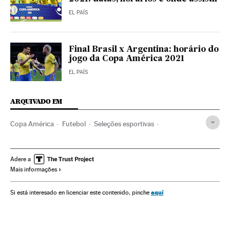
EL PAÍS
Final Brasil x Argentina: horário do
jogo da Copa América 2021
EL PAÍS
ARQUIVADO EM
Copa América
Futebol
Seleções esportivas
Conmebol
Brasil
Competições
Esportes
America
Política
Jair Bolsonaro
Governo Brasil
Corrupção
Adere a
Mais informações
Coronavirus Covid-19
Coronavirus
CPI Pandemia
Seleção Brasileira
Seleção Brasileira Futebol
aquí
Si está interesado en licenciar este contenido, pinche