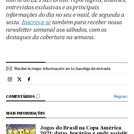
entrevistas exclusivas e as principais
informações do dia no seu e-mail, de segunda a
sexta.
Inscreva-se
também para receber nossa
newsletter semanal aos sábados, com os
destaques da cobertura na semana.
Recibe la mejor información en tu bandeja de entrada
Esportes El País Brasil en Instagram
Esportes El País Brasil en Twitter
Esportes El País Brasil en Facebook
COMENTÁRIOS
Regras
›
COMENTÁRIOS
MAIS INFORMAÇÕES
Jogos do Brasil na Copa América
2021: datas, horários e onde assistir