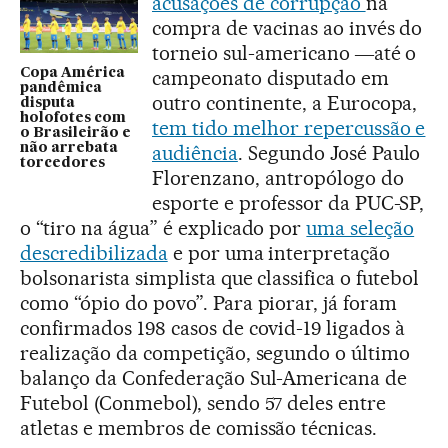
acusações de corrupção
na
compra de vacinas ao invés do
torneio sul-americano ―até o
Copa América
campeonato disputado em
pandêmica
outro continente, a Eurocopa,
disputa
holofotes com
tem tido melhor repercussão e
o Brasileirão e
não arrebata
audiência
. Segundo José Paulo
torcedores
Florenzano, antropólogo do
esporte e professor da PUC-SP,
o “tiro na água” é explicado por
uma seleção
descredibilizada
e por uma interpretação
bolsonarista simplista que classifica o futebol
como “ópio do povo”. Para piorar, já foram
confirmados 198 casos de covid-19 ligados à
realização da competição, segundo o último
balanço da Confederação Sul-Americana de
Futebol (Conmebol), sendo 57 deles entre
atletas e membros de comissão técnicas.