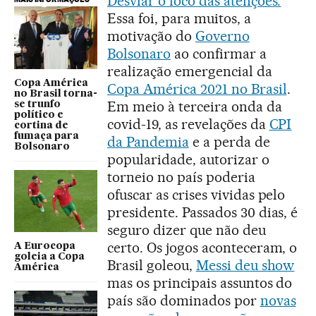
Desviar o foco das atenções.
Essa foi, para muitos, a
motivação do
Governo
Bolsonaro
ao confirmar a
realização emergencial da
Copa América
Copa América 2021 no Brasil
.
no Brasil torna-
Em meio à terceira onda da
se trunfo
político e
covid-19, as revelações da
CPI
cortina de
fumaça para
da Pandemia
e a perda de
Bolsonaro
popularidade, autorizar o
torneio no país poderia
ofuscar as crises vividas pelo
presidente. Passados 30 dias, é
seguro dizer que não deu
certo. Os jogos aconteceram, o
A Eurocopa
goleia a Copa
Brasil goleou,
Messi deu show
América
mas os principais assuntos do
país são dominados por
novas