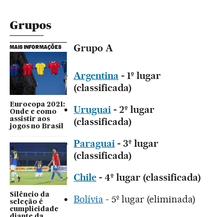
Grupos
Grupo A
MAIS INFORMAÇÕES
Argentina
- 1º lugar
(classificada)
Eurocopa 2021:
Uruguai
- 2º lugar
Onde e como
assistir aos
(classificada)
jogos no Brasil
Paraguai
- 3º lugar
(classificada)
Chile
- 4º lugar (classificada)
Silêncio da
Bolívia
- 5º lugar (eliminada)
seleção é
cumplicidade
diante da