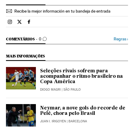
Recibe la mejor información en tu bandeja de entrada
Esportes El País Brasil en Instagram
Esportes El País Brasil en Twitter
Esportes El País Brasil en Facebook
COMENTÁRIOS
Regras
›
COMENTÁRIOS
0
MAIS INFORMAÇÕES
Seleções rivais sofrem para
acompanhar o ritmo brasileiro na
Copa América
DIOGO MAGRI
| SÃO PAULO
Neymar, a nove gols do recorde de
Pelé, chora pelo Brasil
JUAN I. IRIGOYEN
| BARCELONA