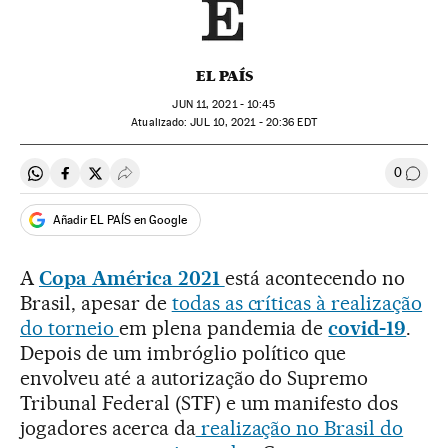
EL PAÍS
JUN
11, 2021 - 10:45
atualizado:
JUL
10, 2021 - 20:36
EDT
0
Compartir en Whatsapp
Compartir en Facebook
Compartir en Twitter
Desplegar Redes Sociales
Comen
Añadir EL PAÍS en Google
A
Copa América 2021
está acontecendo no
Brasil, apesar de
todas as críticas à realização
do torneio
em plena pandemia de
covid-19
.
Depois de um imbróglio político que
envolveu até a autorização do Supremo
Tribunal Federal (STF) e um manifesto dos
jogadores acerca da
realização no Brasil do