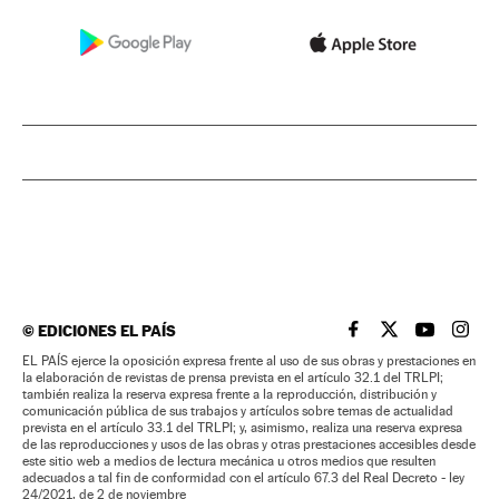
©
EDICIONES EL PAÍS
EL PAÍS BRASIL EN
EL PAÍS BRASI
EL PAÍS B
EL PA
EL PAÍS ejerce la oposición expresa frente al uso de sus obras y prestaciones en
la elaboración de revistas de prensa prevista en el artículo 32.1 del TRLPI;
también realiza la reserva expresa frente a la reproducción, distribución y
comunicación pública de sus trabajos y artículos sobre temas de actualidad
prevista en el artículo 33.1 del TRLPI; y, asimismo, realiza una reserva expresa
de las reproducciones y usos de las obras y otras prestaciones accesibles desde
este sitio web a medios de lectura mecánica u otros medios que resulten
adecuados a tal fin de conformidad con el artículo 67.3 del Real Decreto - ley
24/2021, de 2 de noviembre