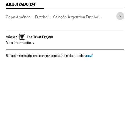
ARQUIVADO EM
Copa América
Futebol
Seleção Argentina Futebol
Seleção colombiana futebol
Seleção Uruguaia Futebol
Seleção boliviana futebol
Seleção chilena futebol
Adere a
Mais informações
Seleção paraguaia futebol
Seleção peruana futebol
Seleção equatoriana futebol
Seleção venezuelana futebol
aquí
Si está interesado en licenciar este contenido, pinche
Conmebol
Brasil
Jogador futebol
Competições
Estádio Maracanã
Esportes
América
América do Sul
América Latina
Seleção Brasileira Futebol