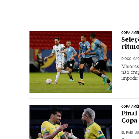
COPA AMÉ
Seleç
ritmo
DIOGO MAG
Maiores 
não emp
impedir
COPA AMÉ
Final
Copa
EL PAÍS
|
JU