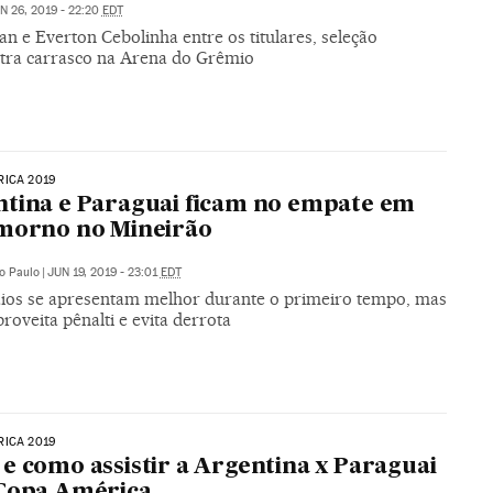
N 26, 2019 - 22:20
EDT
n e Everton Cebolinha entre os titulares, seleção
tra carrasco na Arena do Grêmio
ICA 2019
tina e Paraguai ficam no empate em
morno no Mineirão
o Paulo
|
JUN 19, 2019 - 23:01
EDT
ios se apresentam melhor durante o primeiro tempo, mas
roveita pênalti e evita derrota
ICA 2019
e como assistir a Argentina x Paraguai
 Copa América