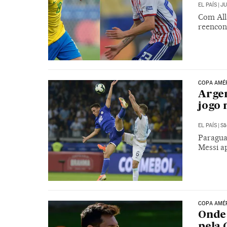
EL PAÍS
|
JU
Com Alla
reencon
COPA AMÉR
Argen
jogo 
EL PAÍS
|
Sã
Paragua
Messi ap
COPA AMÉR
Onde 
pela