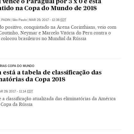
l vence o Paraguai por 3 x 0 e está
tido na Copa do Mundo de 2018
 PADIN
|
São Paulo
|
MAR 29, 2017 - 12:38
EDT
do positivo, conquistado na Arena Corinthians, veio com
 Coutinho, Neymar e Marcelo Vitória do Peru contra o
 colocou brasileiros no Mundial da Rússia
ÓRIAS COPA DO MUNDO
 está a tabela de classificação das
natórias da Copa 2018
R 29, 2017 - 11:14
EDT
 a classificação atualizada das eliminatórias da América
à Copa da Rússia