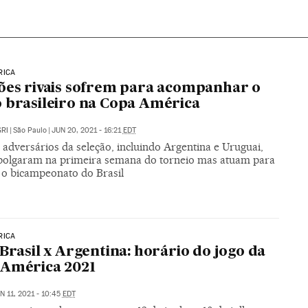
RICA
ões rivais sofrem para acompanhar o
 brasileiro na Copa América
RI
|
São Paulo
|
JUN 20, 2021 - 16:21
EDT
adversários da seleção, incluindo Argentina e Uruguai,
olgaram na primeira semana do torneio mas atuam para
 o bicampeonato do Brasil
RICA
 Brasil x Argentina: horário do jogo da
 América 2021
N 11, 2021 - 10:45
EDT