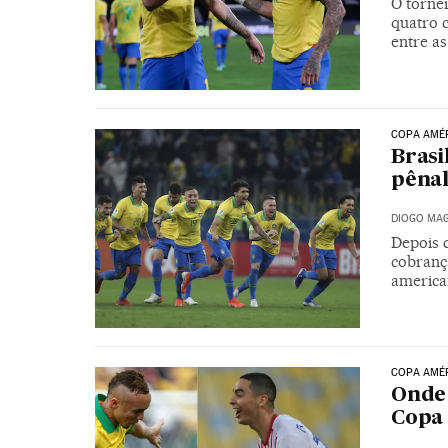
O tornei
quatro 
entre a
COPA AMÉ
Brasi
pênal
DIOGO MAG
Depois 
cobrança
america
COPA AMÉR
Onde 
Copa