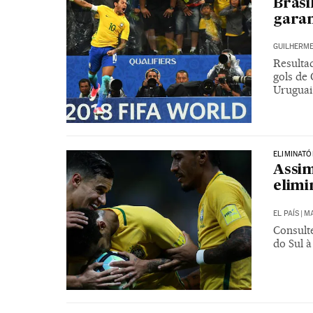
Brasi
garan
GUILHERME
Resulta
gols de
Uruguai
ELIMINAT
Assim
elimi
EL PAÍS
|
MA
Consulte
do Sul 