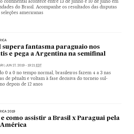
o continental acontece entre 13 de junho e 10 de julho em
cidades do Brasil. Acompanhe os resultados das disputas
s seleções americanas
RICA
l supera fantasma paraguaio nos
tis e pega a Argentina na semifinal
RI
|
JUN 27, 2019 - 19:21
EDT
do 0 a 0 no tempo normal, brasileiros fazem 4 a 3 nas
s de pênalti e voltam à fase decisiva do torneio sul-
no depois de 12 anos
ICA 2019
e como assistir a Brasil x Paraguai pela
 América