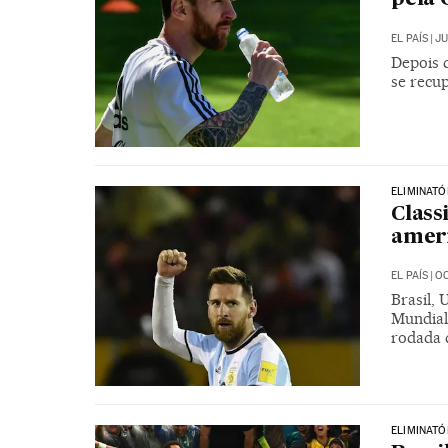
EL PAÍS
|
JU
Depois 
se recu
ELIMINATÓ
Class
ameri
EL PAÍS
|
OC
Brasil, 
Mundial
rodada d
ELIMINAT