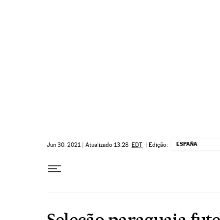
Pular para o conteúdo
ESPAÑA
Jun 30, 2021
|
Atualizado 13:28
EDT
|
Edição:
Seleção paraguaia fut