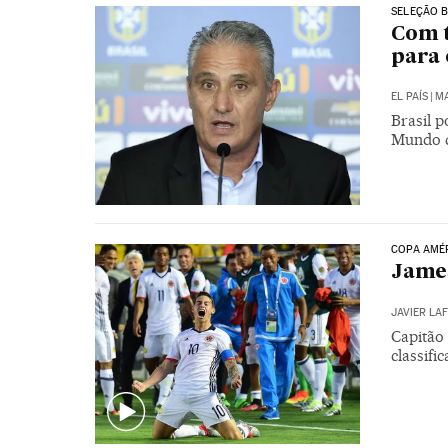
SELEÇÃO B
Com t
para 
EL PAÍS
|
MA
Brasil p
Mundo d
COPA AMÉ
James
JAVIER LA
Capitão 
classifi