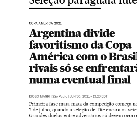
COPA AMÉRICA 2021
Argentina divide
favoritismo da Copa
América com o Brasi
rivais só se enfrenta
numa eventual final
DIOGO MAGRI
|
São Paulo
|
JUN 30, 2021 - 13:23
EDT
Primeira fase mata-mata da competição começa nes
2 de julho, quando a seleção de Tite encara os vete
Grandes duelos entre adversários só devem ocorr