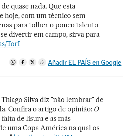
u de quase nada. Que esta
e hoje, com um técnico sem
nas para tolher o pouco talento
e se divertir em campo, sirva para
as/TorI
Añadir EL PAÍS en Google
Compartir en Whatsapp
Compartir en Facebook
Compartir en Twitter
Desplegar Redes Sociales
Thiago Silva diz "não lembrar" de
a. Confira o artigo de opinião:
O
falta de lisura e as más
 de uma Copa América na qual os