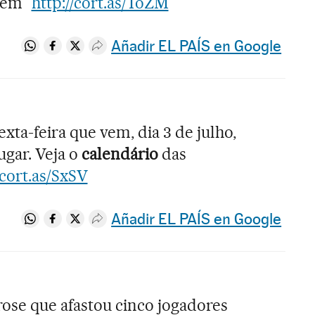
gem"
http://cort.as/ToZM
Añadir EL PAÍS en Google
Compartir en Whatsapp
Compartir en Facebook
Compartir en Twitter
Desplegar Redes Sociales
sexta-feira que vem, dia 3 de julho,
ugar. Veja o
calendário
das
/cort.as/SxSV
Añadir EL PAÍS en Google
Compartir en Whatsapp
Compartir en Facebook
Compartir en Twitter
Desplegar Redes Sociales
ose que afastou cinco jogadores