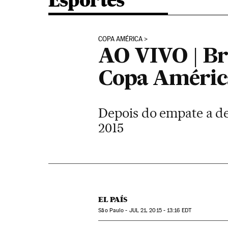
Esportes
COPA AMÉRICA
AO VIVO | Bra
Copa Améric
Depois do empate a dec
2015
EL PAÍS
São Paulo -
JUL
21, 2015 - 13:16
EDT