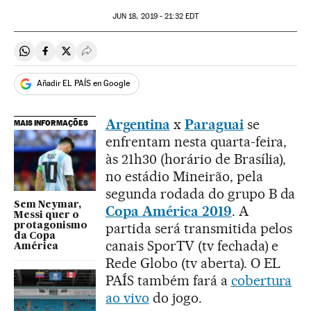
JUN
18, 2019 - 21:32
EDT
Compartir en Whatsapp
Compartir en Facebook
Compartir en Twitter
Desplegar Redes Sociales
Añadir EL PAÍS en Google
Argentina
x
Paraguai
se
MAIS INFORMAÇÕES
enfrentam nesta quarta-feira,
às 21h30 (horário de Brasília),
no estádio Mineirão, pela
segunda rodada do grupo B da
Sem Neymar,
Copa América 2019
. A
Messi quer o
partida será transmitida pelos
protagonismo
da Copa
canais SporTV (tv fechada) e
América
Rede Globo (tv aberta). O EL
PAÍS também fará a
cobertura
ao vivo
do jogo.