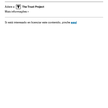
Futebol
América do Sul
América Latina
Competições
Adere a
Mais informações
América
Esportes
Copa América 2019
Selección paraguaya
aquí
Si está interesado en licenciar este contenido, pinche