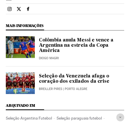
Esportes El País Brasil en Instagram
Esportes El País Brasil en Twitter
Esportes El País Brasil en Facebook
MAIS INFORMAÇÕES
Colômbia anula Messi e vence a
Argentina na estreia da Copa
América
DIOGO MAGRI
Seleção da Venezuela afaga o
coração dos exilados da crise
BREILLER PIRES
| PORTO ALEGRE
ARQUIVADO EM
Seleção Argentina Futebol
Seleção paraguaia futebol
Copa América
Lionel Messi
Seleções esportivas
Brasil