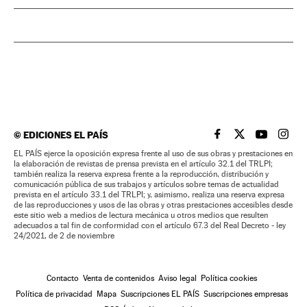
©
EDICIONES EL PAÍS
EL PAÍS BRASIL EN
EL PAÍS BRASI
EL PAÍS B
EL PA
EL PAÍS ejerce la oposición expresa frente al uso de sus obras y prestaciones en
la elaboración de revistas de prensa prevista en el artículo 32.1 del TRLPI;
también realiza la reserva expresa frente a la reproducción, distribución y
comunicación pública de sus trabajos y artículos sobre temas de actualidad
prevista en el artículo 33.1 del TRLPI; y, asimismo, realiza una reserva expresa
de las reproducciones y usos de las obras y otras prestaciones accesibles desde
este sitio web a medios de lectura mecánica u otros medios que resulten
adecuados a tal fin de conformidad con el artículo 67.3 del Real Decreto - ley
24/2021, de 2 de noviembre
Contacto
Venta de contenidos
Aviso legal
Política cookies
Política de privacidad
Mapa
Suscripciones EL PAÍS
Suscripciones empresas